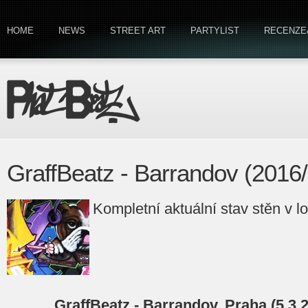
HOME
NEWS
STREET ART
PARTYLIST
RECENZE
GraffBeatz - Barrandov (2016
Kompletní aktuální stav stěn v l
GraffBeatz - Barrandov, Praha (5.3.20