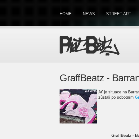
HOME
NEWS
STREET ART
GraffBeatz - Barra
Ať je situace na Barra
zůstali po sobotním
Gr
GraffBeatz - B