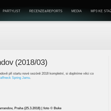
PARTYLIST
RECENZE&REPORTS
MEDIA
MP3 KE STA
ndov (2018/03)
ndově při startu nové sezóně 2018 kompletní, si doplníme věci co
affneck Spring Jamu
.
arrandov, Praha (25.3.2018) | foto © Đuke