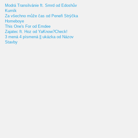
Modrá Transilvánie ft. Smrd od Edoshův
Kurník
Za všechno může čas od Peneři Strýčka
Homeboye
This One's For od Emdee
Zajatec ft. Hoz od YaKnow?Check!
3 mená 4 písmená || ukázka od Názov
Stavby