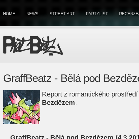
HOME
NEWS
STREET ART
PARTYLIST
RECENZE
GraffBeatz - Bělá pod Bezdě
Report z romantického prostředí
Bezdězem
.
GraffBeatz - Bělá pod Bezdězem (4.3.201