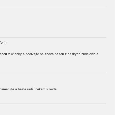
ření)
 report z orionky a podivejte se znova na ten z ceskych budejovic a
vzpamatujte a bezte radsi nekam k vode