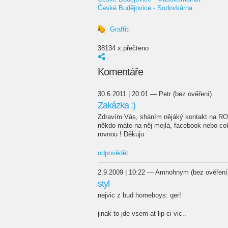
České Budějovice - Sodovkárna
Graffiti
38134 x přečteno
Komentáře
30.6.2011 | 20:01 — Petr (bez ověření)
Zakázka :)
Zdravím Vás, sháním nějáký kontakt na RO
někdo máte na něj mejla, facebook nebo co
rovnou ! Děkuju
odpovědět
2.9.2009 | 10:22 — Amnohnym (bez ověření
styl
nejvic z bud homeboys: qer!
jinak to jde vsem at lip ci vic..