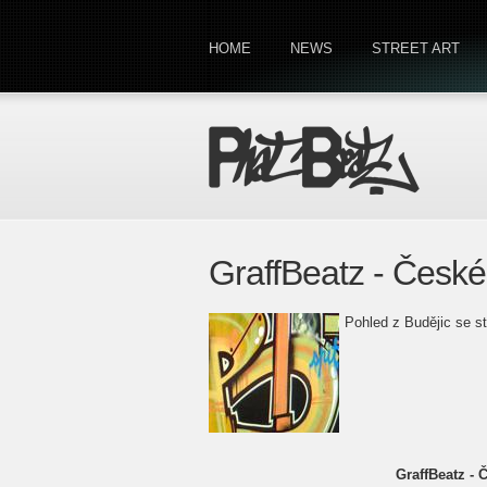
HOME
NEWS
STREET ART
GraffBeatz - České
Pohled z Budějic se s
GraffBeatz - 