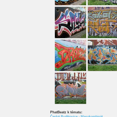
PhatBeatz k tématu:
České Budějovice - Masokombinát