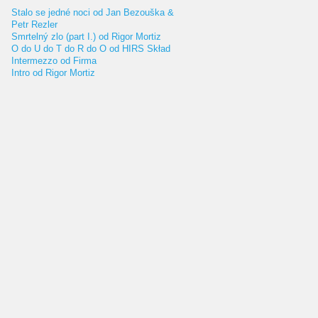
Stalo se jedné noci od Jan Bezouška &
Petr Rezler
Smrtelný zlo (part I.) od Rigor Mortiz
O do U do T do R do O od HIRS Skład
Intermezzo od Firma
Intro od Rigor Mortiz