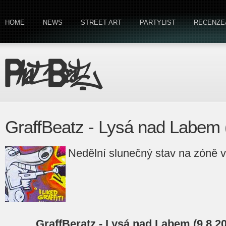
HOME
NEWS
STREET ART
PARTYLIST
RECENZE
GraffBeatz - Lysá nad Labem 
Nedělní slunečný stav na zóně 
GraffBeratz - Lysá nad Labem (9.8.20