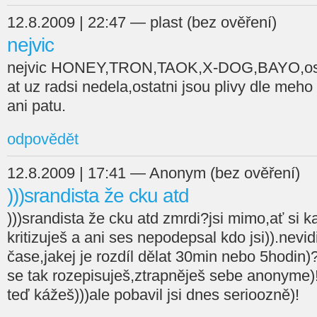
12.8.2009 | 22:47 — plast (bez ověření)
nejvic
nejvic HONEY,TRON,TAOK,X-DOG,BAYO,osta
at uz radsi nedela,ostatni jsou plivy dle meh
ani patu.
odpovědět
12.8.2009 | 17:41 — Anonym (bez ověření)
)))srandista že cku atd
)))srandista že cku atd zmrdi?jsi mimo,ať si 
kritizuješ a ani ses nepodepsal kdo jsi)).nevi
čase,jakej je rozdíl dělat 30min nebo 5hodin)
se tak rozepisuješ,ztrapněješ sebe anonyme)!a
teď kážeš)))ale pobavil jsi dnes serioozně)!