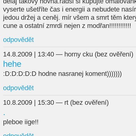
dělaj takový hovna.radši si kupujte omalovánky
vyserte ušetříte čas i energii a nebudete nasíra
jedou držej a ceněj. mír všem a smrt těm který
cune a ostatní zmrdi nejen z modřan!!!!!!!!!!!!
odpovědět
14.8.2009 | 13:40 — horny cku (bez ověření)
hehe
:D:D:D:D:D hodne nasranej koment)))))))
odpovědět
10.8.2009 | 15:30 — rt (bez ověření)
.
pleboe iige!!
odpovědět