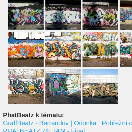
PhatBeatz k tématu:
GraffBeatz - Barrandov | Orionka | Pobřežní 
PHATBEATZ 7th JAM - Final