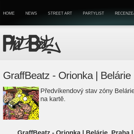
HOME
NEWS
STREET ART
PARTYLIST
RECENZE
GraffBeatz - Orionka | Belárie
Předvíkendový stav zóny Belárie
na kartě.
GraffBeatz - Orionka | Belárie, Praha |