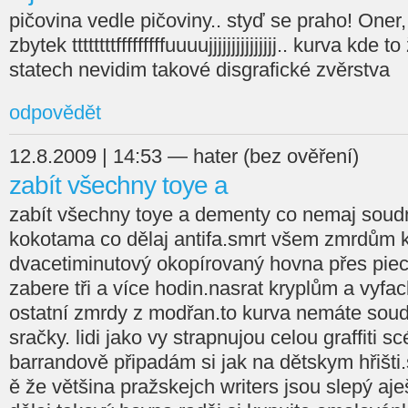
pičovina vedle pičoviny.. styď se praho! Oner
zbytek ttttttttfffffffffuuuujjjjjjjjjjjjjjj.. kurva kde 
statech nevidim takové disgrafické zvěrstva
odpovědět
12.8.2009 | 14:53 — hater (bez ověření)
zabít všechny toye a
zabít všechny toye a dementy co nemaj soud
kokotama co dělaj antifa.smrt všem zmrdům k
dvacetiminutový okopírovaný hovna přes piec
zabere tři a více hodin.nasrat kryplům a vyf
ostatní zmrdy z modřan.to kurva nemáte soud
sračky. lidi jako vy strapnujou celou graffiti 
barrandově připadám si jak na dětskym hřišti
ě že většina pražskejch writers jsou slepý aje