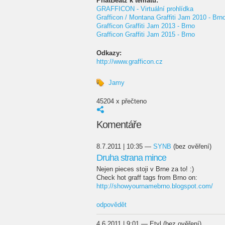
PhatBeatz k tématu:
GRAFFICON - Virtuální prohlídka
Grafficon / Montana Graffiti Jam 2010 - Brn
Grafficon Graffiti Jam 2013 - Brno
Grafficon Graffiti Jam 2015 - Brno
Odkazy:
http://www.grafficon.cz
Jamy
45204 x přečteno
Komentáře
8.7.2011 | 10:35 —
SYNB
(bez ověření)
Druha strana mince
Nejen pieces stoji v Brne za to! :)
Check hot graff tags from Brno on:
http://showyournamebrno.blogspot.com/
odpovědět
4.6.2011 | 9:01 — Etyl (bez ověření)