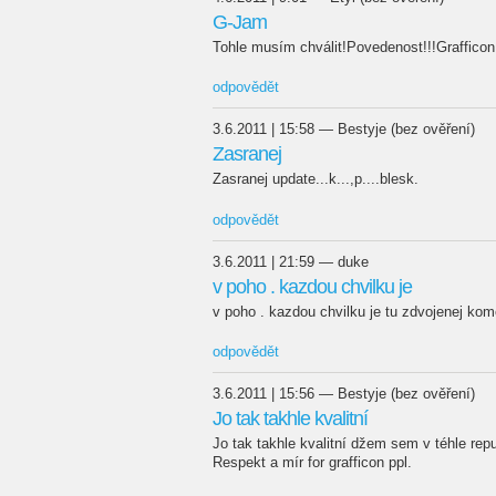
G-Jam
Tohle musím chválit!Povedenost!!!Grafficon
odpovědět
3.6.2011 | 15:58 — Bestyje (bez ověření)
Zasranej
Zasranej update...k...,p....blesk.
odpovědět
3.6.2011 | 21:59 — duke
v poho . kazdou chvilku je
v poho . kazdou chvilku je tu zdvojenej kom
odpovědět
3.6.2011 | 15:56 — Bestyje (bez ověření)
Jo tak takhle kvalitní
Jo tak takhle kvalitní džem sem v téhle repu
Respekt a mír for grafficon ppl.