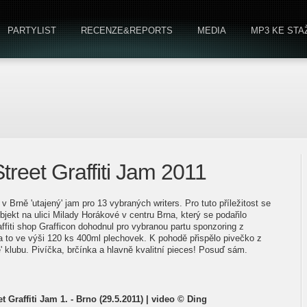
PARTYLIST
RECENZE&REPORTS
MEDIA
MP3 KE STA
Street Graffiti Jam 2011
 v Brně 'utajený' jam pro 13 vybraných writers. Pro tuto příležitost se
bjekt na ulici Milady Horákové v centru Brna, který se podařilo
ffiti shop Grafficon dohodnul pro vybranou partu sponzoring z
 a to ve výši 120 ks 400ml plechovek. K pohodě přispělo pivečko z
e' klubu. Pivíčka, brčínka a hlavně kvalitní pieces! Posuď sám.
et Graffiti Jam 1. - Brno (29.5.2011) | video © Ding