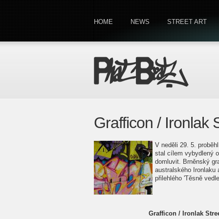
HOME
NEWS
STREET ART
Grafficon / Ironlak 
V neděli 29. 5. proběhl
stal cílem vybydlený o
domluvit. Brněnský gra
australského Ironlaku
přilehlého 'Těsně vedl
Grafficon / Ironlak Stre