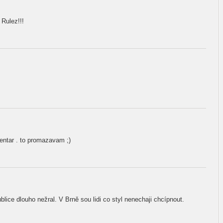
 Rulez!!!
entar . to promazavam ;)
blice dlouho nežral. V Brně sou lidi co styl nenechaji chcípnout.