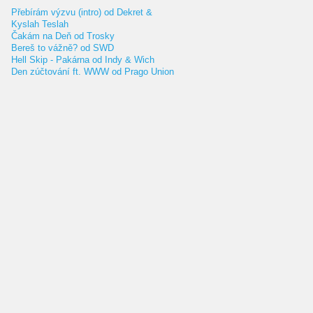
Přebírám výzvu (intro) od Dekret &
Kyslah Teslah
Čakám na Deň od Trosky
Bereš to vážně? od SWD
Hell Skip - Pakárna od Indy & Wich
Den zúčtování ft. WWW od Prago Union