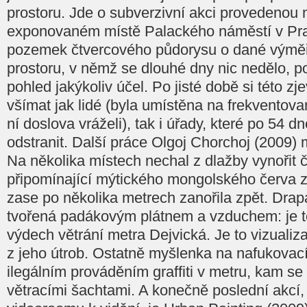
prostoru. Jde o subverzivní akci provedenou
exponovaném místě Palackého náměstí v Pra
pozemek čtvercového půdorysu o dané výmě
prostoru, v němž se dlouhé dny nic nedělo, p
pohled jakýkoliv účel. Po jisté době si této zj
všímat jak lidé (byla umístěna na frekventov
ní doslova vráželi), tak i úřady, které po 54 
odstranit. Další práce Olgoj Chorchoj (2009)
Na několika místech nechal z dlažby vynořit 
připomínající mýtického mongolského červa z
zase po několika metrech zanořila zpět. Drap
tvořená padákovým plátnem a vzduchem: je t
výdech větrání metra Dejvická. Je to vizualiz
z jeho útrob. Ostatně myšlenka na nafukovací 
ilegálním prováděním graffiti v metru, kam se
větracími šachtami. A konečně poslední akcí,