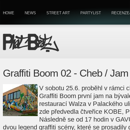
HOME
NEWS
STREET ART
PARTYLIST
RECENZE
Graffiti Boom 02 - Cheb / Jam
V sobotu 25.6. proběhl v rámci 
Graffiti Boom první jam na býv
restaurací Walza v Palackého uli
zde předvedla čtveřice KOBE,
Následně se od 17 hodin v GAVU
dvou legend graffiti scény, které se prosadil