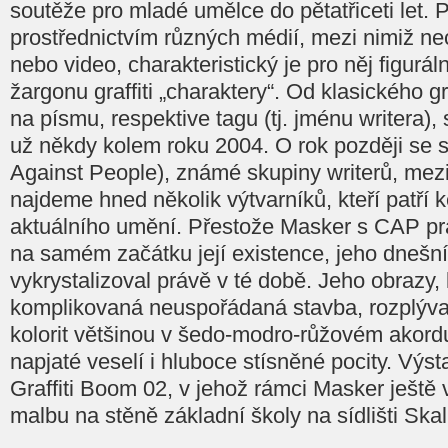
soutěže pro mladé umělce do pětatřiceti let. 
prostřednictvím různých médií, mezi nimiž nec
nebo video, charakteristický je pro něj figurál
žargonu graffiti „charaktery“. Od klasického gra
na písmu, respektive tagu (tj. jménu writera),
už někdy kolem roku 2004. O rok později se
Against People), známé skupiny writerů, mezi 
najdeme hned několik výtvarníků, kteří patří
aktuálního umění. Přestože Masker s CAP pra
na samém začátku její existence, jeho dnešní
vykrystalizoval právě v té době. Jeho obrazy,
komplikovaná neuspořádaná stavba, rozplýv
kolorit většinou v šedo-modro-růžovém akord
napjaté veselí i hluboce stísněné pocity. Výst
Graffiti Boom 02, v jehož rámci Masker ještě 
malbu na stěně základní školy na sídlišti Skal