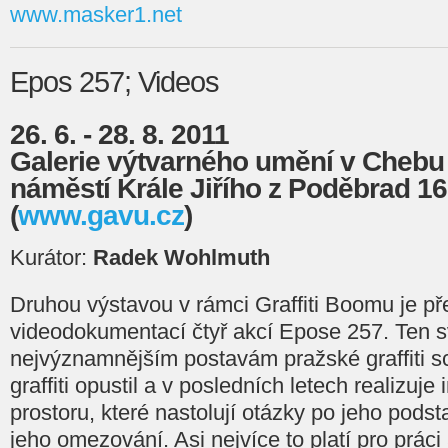
www.masker1.net
Epos 257; Videos
26. 6. - 28. 8. 2011
Galerie výtvarného umění v Chebu
náměstí Krále Jiřího z Poděbrad 1
(
www.gavu.cz
)
Kurátor:
Radek Wohlmuth
Druhou výstavou v rámci Graffiti Boomu je př
videodokumentací čtyř akcí Epose 257. Ten sv
nejvýznamnějším postavám pražské graffiti s
graffiti opustil a v posledních letech realizuj
prostoru, které nastolují otázky po jeho podstat
jeho omezování. Asi nejvíce to platí pro prác