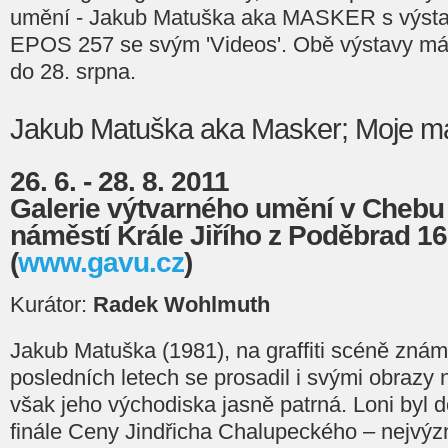
umění - Jakub Matuška aka MASKER s výstav
EPOS 257 se svým 'Videos'. Obě výstavy má
do 28. srpna.
Jakub Matuška aka Masker; Moje ma
26. 6. - 28. 8. 2011
Galerie výtvarného umění v Chebu (
náměstí Krále Jiřího z Poděbrad 1
(
www.gavu.cz
)
Kurátor:
Radek Wohlmuth
Jakub Matuška (1981), na graffiti scéně znám
posledních letech se prosadil i svými obrazy n
však jeho východiska jasně patrná. Loni byl
finále Ceny Jindřicha Chalupeckého – nejvý