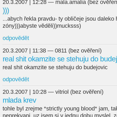
20.3.2007 | 12:28 — mala.amalia (bez ověřen
)))
...abych řekla pravdu- ty obličeje jsou daleko
zóny)))abyste věděli))mucksss)
odpovědět
20.3.2007 | 11:38 — 0811 (bez ověření)
real shit okamzite se stehuju do budej
real shit okamzite se stehuju do budejovic
odpovědět
20.3.2007 | 10:28 — vitriol (bez ověření)
mlada krev
tohle byl zrejme *strictly young blood* jam, tak
neprekvapi. uz jsem si v jednu dobu myslel, 