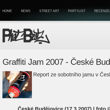
HOME
NEWS
STREET ART
PARTYLIST
RECENZE
Graffiti Jam 2007 - České Bud
Report ze sobotního jamu v Čes
České Budějovice (17.3.2007) | foto