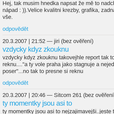
Hej, tak musim hnedka napsat že mě to nadchl
nápad : )).Velice kvalitni krezby, grafika, zad
vše.
odpovědět
20.3.2007 | 21:52 — jiri (bez ověření)
vzdycky kdyz zkouknu
vzdycky kdyz zkouknu takovejhle report tak to
reknu....''a ty vole praha jako stagnuje a nejed
poser''...no tak to presne si reknu
odpovědět
20.3.2007 | 20:46 — Sitcom 261 (bez ověření
ty momentky jsou asi to
ty momentky jsou asi to nejzajimavejši..jeste 