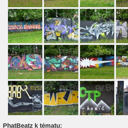
PhatBeatz k tématu: