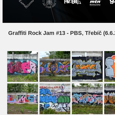
Graffiti Rock Jam #13 - PBS, Třebíč (6.6