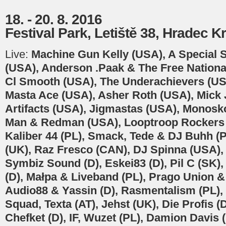
18. - 20. 8. 2016
Festival Park, Letiště 38, Hradec K
Live:
Machine Gun Kelly (USA), A Special S
(USA), Anderson .Paak & The Free Nationa
Cl Smooth (USA), The Underachievers (US
Masta Ace (USA), Asher Roth (USA), Mick 
Artifacts (USA), Jigmastas (USA), Monosk
Man & Redman (USA), Looptroop Rockers 
Kaliber 44 (PL), Smack, Tede & DJ Buhh 
(UK), Raz Fresco (CAN), DJ Spinna (USA),
Symbiz Sound (D), Eskei83 (D), Pil C (SK
(D), Małpa & Liveband (PL), Prago Union
Audio88 & Yassin (D), Rasmentalism (PL), 
Squad, Texta (AT), Jehst (UK), Die Profis (
Chefket (D), IF, Wuzet (PL), Damion Davis 