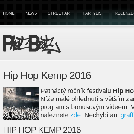
HOME
NEWS
STREET ART
PARTYLIST
RECENZE
Hip Hop Kemp 2016
Patnáctý ročník festivalu
Hip H
Níže malé ohlednutí s větším 
program s bonusovým videem. Ví
naleznete
zde
. Nechybí ani
graff
HIP HOP KEMP 2016