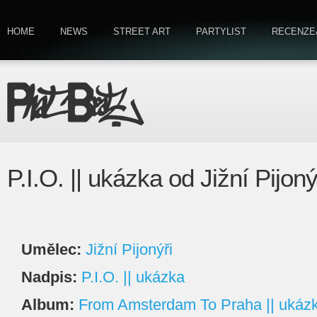
HOME
NEWS
STREET ART
PARTYLIST
RECENZE
P.I.O. || ukázka od Jižní Pijoný
Umělec:
Jižní Pijonýři
Nadpis:
P.I.O. || ukázka
Album:
From Amsterdam To Praha || ukáz