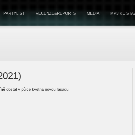
PARTYLIST
RECENZE&REPORTS
MEDIA
MP3 KE STA
(2021)
íně
dostal v půlce května novou fasádu.