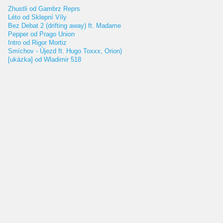
Zhustli od Gambrz Reprs
Léto od Sklepní Víly
Bez Debat 2 (drifting away) ft. Madame
Pepper od Prago Union
Intro od Rigor Mortiz
Smíchov - Újezd ft. Hugo Toxxx, Orion)
[ukázka] od Wladimir 518