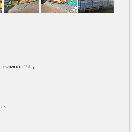
dnorazova akce? diky
ulin