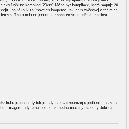
imy .. bude to celkem rychlý, spíš takový uptempo a funky věci.
svojí věc na kompilaci '20ers'. Má to být kompilace, která mapuje 20
 dojít i na několik zajímavejch kooperací tak jsem zvědavej a těšim se
letos v říjnu a nebude jednou z mnoha co se tu udělali, má dost
drz hubu jo co ses ty tak je tady laskave neurazej a jestli se ti na nich
ebe !! magore Indy je nejlepsi si asi hodne moc myslis co ty debilku