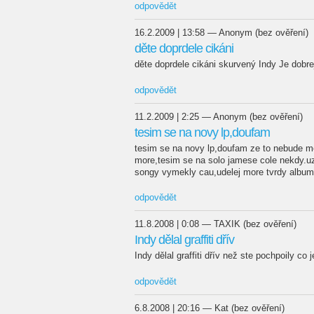
odpovědět
16.2.2009 | 13:58 — Anonym (bez ověření)
děte doprdele cikáni
děte doprdele cikáni skurvený Indy Je dobre
odpovědět
11.2.2009 | 2:25 — Anonym (bez ověření)
tesim se na novy lp,doufam
tesim se na novy lp,doufam ze to nebude me
more,tesim se na solo jamese cole nekdy.uz
songy vymekly cau,udelej more tvrdy album l
odpovědět
11.8.2008 | 0:08 — TAXIK (bez ověření)
Indy dělal graffiti dřív
Indy dělal graffiti dřív než ste pochpoily co 
odpovědět
6.8.2008 | 20:16 — Kat (bez ověření)