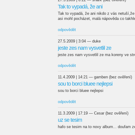
Tak to vypadá, že ani
Tak to vypadá, že ani nikdo z vás netuší,že 
asi mohl pocházet, malá nápověda co takhl
odpovědět
27.5.2009 | 3:04 — duke
jeste zes nam vysvetlil ze
jeste zes nam vysvetlil ze ma koreny ve str
odpovědět
11.4.2009 | 14:21 — gamben (bez ověření)
sou to borci bluee nejlepsi
sou to borci bluee nejlepsi
odpovědět
11.3.2009 | 17:19 — Cesar (bez ověření)
uz se tesim
hafo se tesim na to novy album... doufam 