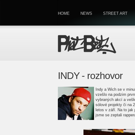
HOME
NEWS
STREET ART
INDY - rozhovor
Indy a Wich se v minul
vzešlo na podzim prvn
vybraných akcí a veške
sólové projekty či na 
letos v září. Na to jak
jsme se zeptali rapper