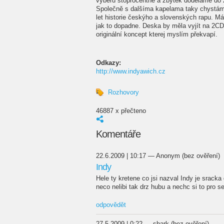
vyberu stoprocentně a zbytek doděláme do z
Společně s dalšíma kapelama taky chystáme 
let historie českýho a slovenských rapu. Má
jak to dopadne. Deska by měla vyjít na 2CD 
originální koncept kterej myslím překvapí.
Odkazy:
http://www.indyawich.cz
Rozhovory
46887 x přečteno
Komentáře
22.6.2009 | 10:17 — Anonym (bez ověření)
Indy
Hele ty kretene co jsi nazval Indy je sracka 
neco nelibi tak drz hubu a nechc si to pro s
odpovědět
27.5.2009 | 0:22 — shark (bez ověření)