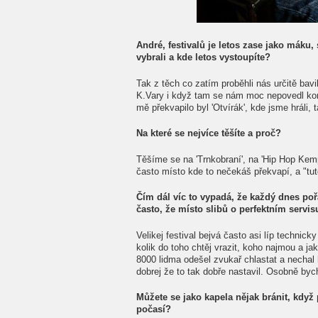
André, festivalů je letos zase jako máku, 
vybrali a kde letos vystoupíte?
Tak z těch co zatím proběhli nás určitě ba
K.Vary i když tam se nám moc nepovedl ko
mě překvapilo byl 'Otvírák', kde jsme hráli,
Na které se nejvíce těšíte a proč?
Těšíme se na 'Trnkobraní', na 'Hip Hop Kemp'
často místo kde to nečekáš překvapí, a "tuto
Čím dál víc to vypadá, že každý dnes poř
často, že místo slibů o perfektním servi
Velikej festival bejvá často asi líp technick
kolik do toho chtěj vrazit, koho najmou a jak
8000 lidma odešel zvukař chlastat a nechal 
dobrej že to tak dobře nastavil. Osobně byc
Můžete se jako kapela nějak bránit, když
počasí?