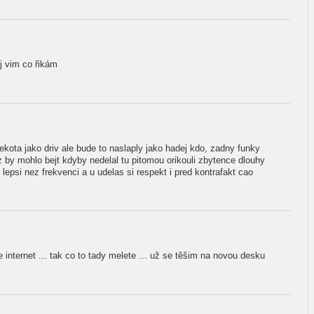
j vim co řikám
kota jako driv ale bude to naslaply jako hadej kdo, zadny funky
 by mohlo bejt kdyby nedelal tu pitomou orikouli zbytence dlouhy
epsi nez frekvenci a u udelas si respekt i pred kontrafakt cao
je internet ... tak co to tady melete ... už se těšim na novou desku