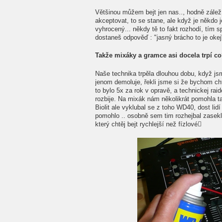
Většinou můžem bejt jen nas.., hodně záleží
akceptovat, to se stane, ale když je někdo j
vyhrocený... někdy tě to fakt rozhodí, tím sp
dostaneš odpověď : "jasný brácho to je okej"
Takže mixáky a gramce asi docela trpí c
Naše technika trpěla dlouhou dobu, když js
jenom demoluje, řekli jsme si že bychom cht
to bylo 5x za rok v opravě, a technickej rai
rozbije. Na mixák nám několikrát pomohla t
Biolit ale vyklubal se z toho WD40, dost lid
pomohlo .. osobně sem tim rozhejbal zasekle
který chtěj bejt rychlejší než fízlové