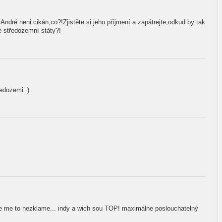
André neni cikán,co?!Zjistěte si jeho příjmení a zapátrejte,odkud by tak
e středozemní státy?!
edozemi :)
ze me to nezklame... indy a wich sou TOP! maximálne poslouchatelný