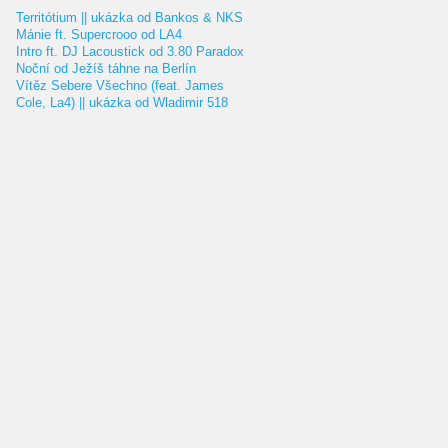
Territótium || ukázka od Bankos & NKS
Mánie ft. Supercrooo od LA4
Intro ft. DJ Lacoustick od 3.80 Paradox
Noční od Ježíš táhne na Berlín
Vítěz Sebere Všechno (feat. James
Cole, La4) || ukázka od Wladimir 518