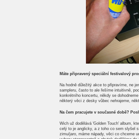
Máte připravený speciální festivalový pr
Na hodně důležitý akce to připravíme, ne je
sampleru, často to ale řešíme intuitivně, p
konkrétního koncertu, někdy se dohodneme v a
některý věci z desky vůbec nehrajeme, někter
Na čem pracujete v současné době? Posl
Wich už dodělává 'Golden Touch' album, kter
celý to je anglicky, a z toho co sem slyšel
zimu/jaro, máme nápady, věci co chceme uděl