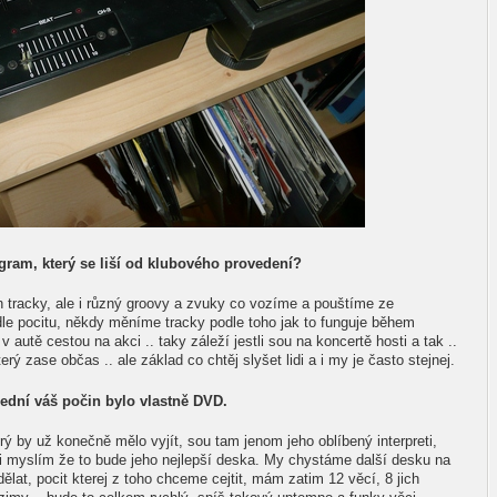
ogram, který se liší od klubového provedení?
n tracky, ale i různý groovy a zvuky co vozíme a pouštíme ze
odle pocitu, někdy měníme tracky podle toho jak to funguje během
utě cestou na akci .. taky záleží jestli sou na koncertě hosti a tak ..
ý zase občas .. ale základ co chtěj slyšet lidi a i my je často stejnej.
ední váš počin bylo vlastně DVD.
ý by už konečně mělo vyjít, sou tam jenom jeho oblíbený interpreti,
 si myslím že to bude jeho nejlepší deska. My chystáme další desku na
at, pocit kterej z toho chceme cejtit, mám zatim 12 věcí, 8 jich