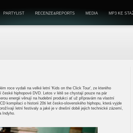
PARTYLIST
RECENZE&REPORTS
MEDIA
MP3 KE STA
ém roce vydali na velké letní 'Kids on the Click Tour', ze kterého
í české hiphopové DVD. Letos v létě se chystají pouze na pár
rou energii věnují na hudební produkci ať už přípravám na vlastní
2CD kompilaci o historii 20ti let česko-slovenského hiphopu, která vyjde
 prožívají letní festivaly a jaké je v dnešní době jejich technické zázemí,
a Indyho.