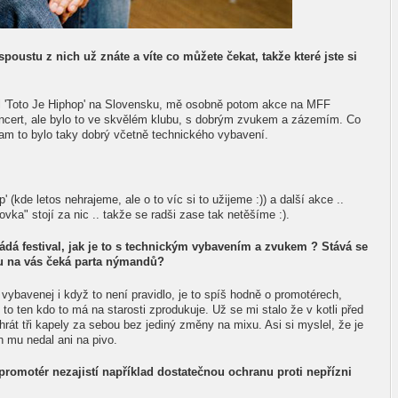
spoustu z nich už znáte a víte co můžete čekat, takže které jste si
vil 'Toto Je Hiphop' na Slovensku, mě osobně potom akce na MFF
ncert, ale bylo to ve skvělém klubu, s dobrým zvukem a zázemím. Co
 tam to bylo taky dobrý včetně technického vybavení.
 (kde letos nehrajeme, ale o to víc si to užijeme :)) a další akce ..
vka" stojí za nic .. takže se radši zase tak netěšíme :).
ádá festival, jak je to s technickým vybavením a zvukem ? Stává se
su na vás čeká parta nýmandů?
y vybavenej i když to není pravidlo, je to spíš hodně o promotérech,
 to ten kdo to má na starosti zprodukuje. Už se mi stalo že v kotli před
hrát tři kapely za sebou bez jediný změny na mixu. Asi si myslel, že je
h mu nedal ani na pivo.
 promotér nezajistí například dostatečnou ochranu proti nepřízni