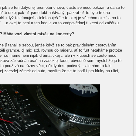
 jak se ten dotyčnej promotér chová, často se něco pokazí, a dá se to
eště drzej pak už jsme fakt naštvaný, párkrát už to bylo trochu
íš když telefonuješ a telefonuješ "je to okej je všechno okej" a na to
 ...a okej to neni a ten kdo je za to zodpovědnej ti kecá od začátku.
o? Máňa vozí vlastní mixák na koncerty?
me jí tahali s sebou, jenže když se to pak pravidelným cestováním
ěli gramce, dj mix atd. rovnou do raideru, ať to furt netaháme protože
der co máme neni nijak dramatickej .. ale i v klubech se často něco
aková zázračná zbraň na zaseklej fader, původně sem myslel že je to
í to používá na různý věci, někdy dost podivný .. ale nám to fakt
j zarezlej zámek od auta, myslím že se to hodí i pro kluky na ulici,