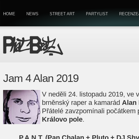
HOME
NEWS
STREET ART
PARTYLIST
RECENZE
Jam 4 Alan 2019
V neděli 24. listopadu 2019, ve 
brněnský raper a kamarád
Alan
Přátelé zavzpomínali počátkem 
Královo pole
.
P.A.N.T. (Pan Chalan + Pluto + DJ Shy)