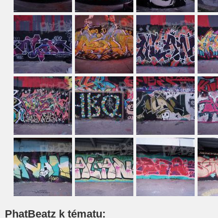
PhatBeatz k tématu: