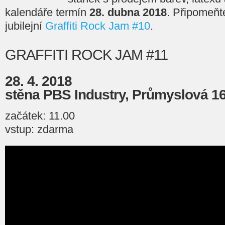
kalendáře termín
28. dubna 2018
. Připomeňt
jubilejní
Graffiti Rock Jam #10
.
GRAFFITI ROCK JAM #11
28. 4. 2018
stěna PBS Industry, Průmyslová 16
začátek: 11.00
vstup: zdarma