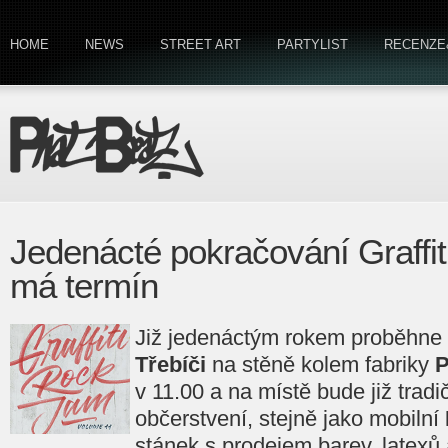
HOME
NEWS
STREET ART
PARTYLIST
RECENZE
Jedenácté pokračování Graffi
má termín
Již jedenáctým rokem proběhne
Třebíči
na stěně kolem fabriky
v 11.00 a na místě bude již tradič
občerstvení, stejně jako mobilní
stánek s prodejem barev, latexů