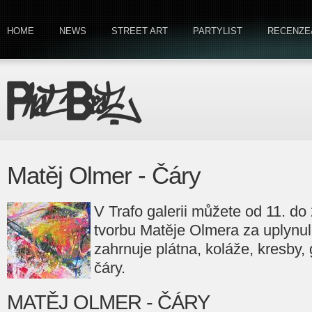
HOME
NEWS
STREET ART
PARTYLIST
RECENZE
Matěj Olmer - Čáry
V Trafo galerii můžete od 11. do
tvorbu Matěje Olmera za uplynulé
zahrnuje plátna, koláže, kresby, gra
čáry.
MATĚJ OLMER - ČÁRY