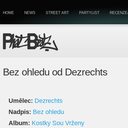
HOME
NEWS
STREET ART
PARTYLIST
RECENZE
Bez ohledu od Dezrechts
Umělec:
Dezrechts
Nadpis:
Bez ohledu
Album:
Kostky Sou Vrženy