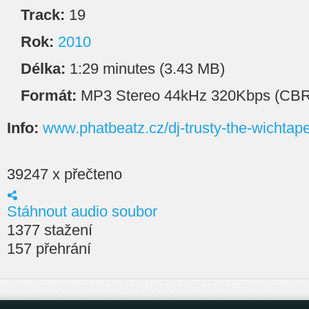
Track:
19
Rok:
2010
Délka:
1:29 minutes (3.43 MB)
Formát:
MP3 Stereo 44kHz 320Kbps (CBR
Info:
www.phatbeatz.cz/dj-trusty-the-wichtap
39247 x přečteno
Stáhnout audio soubor
1377 stažení
157 přehrání