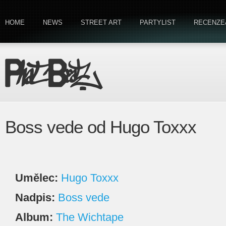
HOME
NEWS
STREET ART
PARTYLIST
RECENZE
Boss vede od Hugo Toxxx
Umělec:
Hugo Toxxx
Nadpis:
Boss vede
Album:
The Wichtape