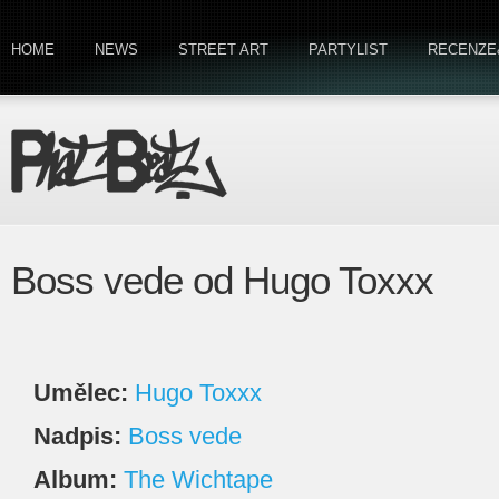
HOME
NEWS
STREET ART
PARTYLIST
RECENZE
Boss vede od Hugo Toxxx
Umělec:
Hugo Toxxx
Nadpis:
Boss vede
Album:
The Wichtape