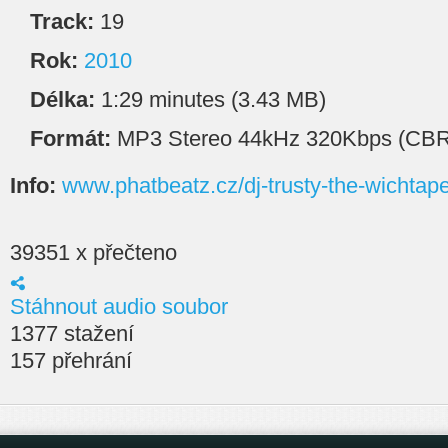
Track:
19
Rok:
2010
Délka:
1:29 minutes (3.43 MB)
Formát:
MP3 Stereo 44kHz 320Kbps (CBR
Info:
www.phatbeatz.cz/dj-trusty-the-wichtap
39351 x přečteno
Stáhnout audio soubor
1377 stažení
157 přehrání