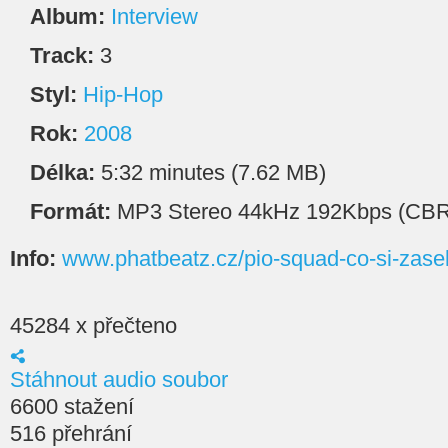
Album:
Interview
Track:
3
Styl:
Hip-Hop
Rok:
2008
Délka:
5:32 minutes (7.62 MB)
Formát:
MP3 Stereo 44kHz 192Kbps (CBR
Info:
www.phatbeatz.cz/pio-squad-co-si-zasel
45284 x přečteno
Stáhnout audio soubor
6600 stažení
516 přehrání