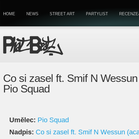
HOME
NEWS
STREET ART
PARTYLIST
RECENZE
Co si zasel ft. Smif N Wessun
Pio Squad
Umělec:
Pio Squad
Nadpis:
Co si zasel ft. Smif N Wessun (aca