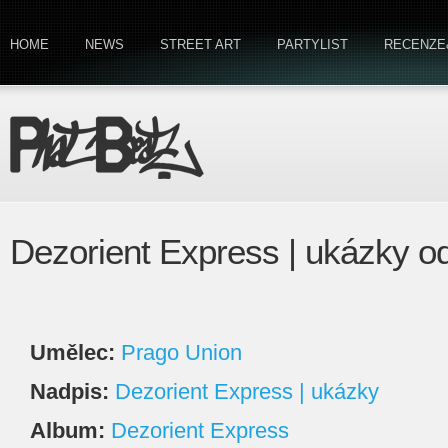
HOME
NEWS
STREET ART
PARTYLIST
RECENZE
Dezorient Express | ukázky o
Umělec:
Prago Union
Nadpis:
Dezorient Express | ukázky
Album:
Dezorient Express