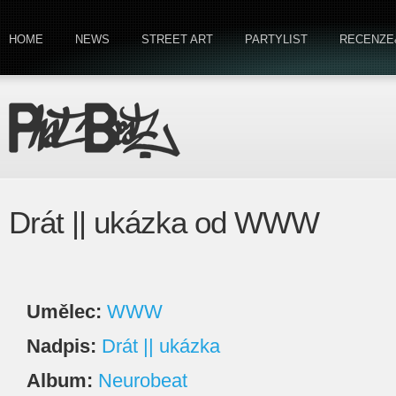
HOME
NEWS
STREET ART
PARTYLIST
RECENZE
Drát || ukázka od WWW
Umělec:
WWW
Nadpis:
Drát || ukázka
Album:
Neurobeat