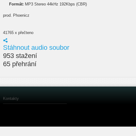
Formát:
MP3 Stereo 44kHz 192Kbps (CBR)
prod. Phoenicz
41765 x přečteno
Stáhnout audio soubor
953 stažení
65 přehrání
Kontakty