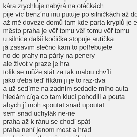
kára zrychluje nabýrá na otáčkách
pije víc benzínu inu putuje po silničkách až d
až mě doveze domů tam kde parta kryplů je 
město praha je věř tomu věř tomu věř tomu
u silnice další kočička stopuje autíčka
já zasavim slečno kam to potřebujete
no do prahy na párty na penery
ale život v praze je hra
tolik se může stát za tak malou chvíli
jako třeba teď říkám ji je to raz-dva
a už sedíme na zadním sedadle mího auta
hledám cíga co tam kluci pohodili a pouta
abych jí moh spoutat snad upoutat
sem snad uchylák ne-ne
praha až k ránu se chodí spát
praha není jenom most a hrad