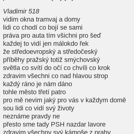
Vladimir 518
vidim okna tramvaj a domy
lidi co chodí co bojí se sami
práva pro auta tím všichni pro šeď
každej to vidí jen málokdo řek
že středoevropský a středočeský
příběhy pražský totiž smýchovský
světla co svítí do očí co chvíli co krok
zdravim všechni co nad hlavou strop
každý ráno je nám dáno
tohle město třetí patro
pro mě nevim jaký pro vás v každym domě
sou lidi co vidí svý životy
neznáme pravdy ne
přesto sme tady PSH nazdar lavore
zdravim všechny svý kámoše z prahy