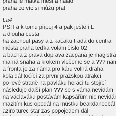
praha je matka měst a nálad
praha co víc si můžu přát
La4
PSH a k tomu připoj 4 a pak ještě i L
a dlouhá cesta
ha zapnout pásy a z kačáku tradá do centra
města praha teďka volám číslo 02
a bacha z prava doprava zacpaná je magistrá
marná snaha a krokem vlečeme se a ??? ná
a fronta je za náma pro káru volná dráha
kola dál točící za první pražskou atrakcí
po levé straně na pavláku heráci tu stojící
následuje další plán ??? se s váma nevidám
na václaváku postávám kapsářům nic nevid
mazitím kus opodál na můstku beakdancebál
aziro turec star zas popojedem dál