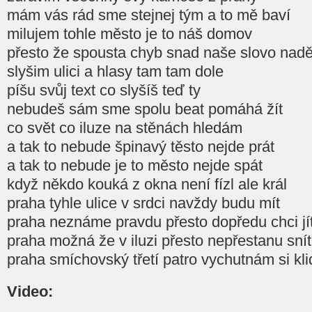
mám vás rád sme stejnej tým a to mě baví
milujem tohle město je to náš domov
přesto že spousta chyb snad naše slovo nadě
slyšim ulici a hlasy tam tam dole
píšu svůj text co slyšíš teď ty
nebudeš sám sme spolu beat pomáhá žít
co svět co iluze na stěnách hledám
a tak to nebude špinavý těsto nejde prát
a tak to nebude je to město nejde spát
když někdo kouká z okna není fízl ale král
praha tyhle ulice v srdci navždy budu mít
praha neznáme pravdu přesto dopředu chci jí
praha možná že v iluzi přesto nepřestanu snít
praha smíchovský třetí patro vychutnám si kli
Video: