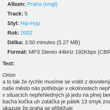
Album:
Praha (singl)
Track:
5
Styl:
Hip-Hop
Rok:
2002
Délka:
3:50 minutes (5.27 MB)
Formát:
MP3 Stereo 44kHz 192Kbps (CBR
Text:
Orion
a to tak že rychle musíme se vrátit z dovolen
naše město nás potřebuje v okolnostech nep
v situacích nepřehledných já jedu na plnej be
bacha kočka uh zatáčka je pátek 13 smyk zn
ukazuje že praha se přibližuje