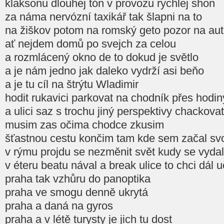
klaksonu dlouhej tón v provozu rychlej shon
za náma nervózní taxikář tak šlapni na to
na žiškov potom na romský geto pozor na au
ať nejdem domů po svejch za celou
a rozmlácený okno de to dokud je světlo
a je nám jedno jak daleko vydrží asi beňo
a je tu cíl na štrýtu Wladimir
hodit rukavici parkovat na chodník přes hodin
a ulici saz s trochu jiný perspektivy chackovat
musim zas očima chodce zkusim
šťastnou cestu končim tam kde sem začal svo
v rýmu projdu se nezměnit svět kudy se vyda
v éteru beatu nával a break ulice to chci dál u
praha tak vzhůru do panoptika
praha ve smogu denně ukrytá
praha a daná na gyros
praha a v létě turysty je jich tu dost