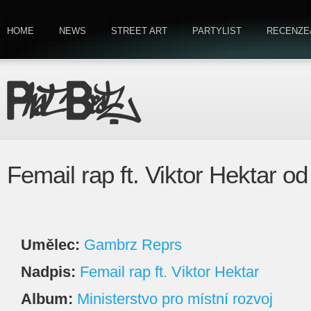
HOME
NEWS
STREET ART
PARTYLIST
RECENZE
Femail rap ft. Viktor Hektar 
Umělec:
Gambrz Reprs
Nadpis:
Femail rap ft. Viktor Hektar
Album:
Ministerstvo pro místní rozvoj