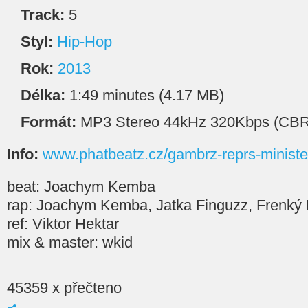
Track:
5
Styl:
Hip-Hop
Rok:
2013
Délka:
1:49 minutes (4.17 MB)
Formát:
MP3 Stereo 44kHz 320Kbps (CBR
Info:
www.phatbeatz.cz/gambrz-reprs-minister
beat: Joachym Kemba
rap: Joachym Kemba, Jatka Finguzz, Frenký
ref: Viktor Hektar
mix & master: wkid
45359 x přečteno