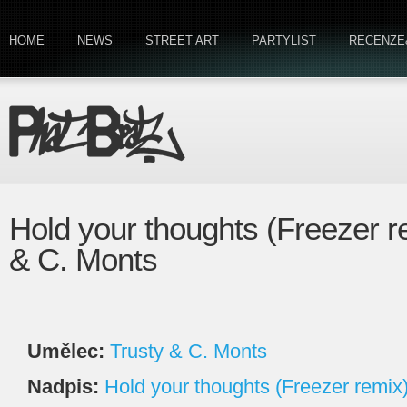
HOME
NEWS
STREET ART
PARTYLIST
RECENZE
Hold your thoughts (Freezer r
& C. Monts
Umělec:
Trusty & C. Monts
Nadpis:
Hold your thoughts (Freezer remix