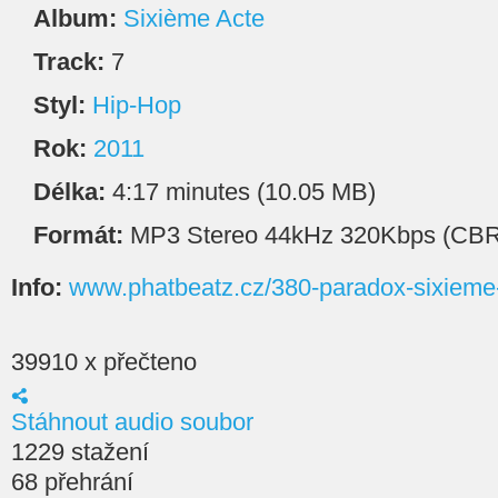
Album:
Sixième Acte
Track:
7
Styl:
Hip-Hop
Rok:
2011
Délka:
4:17 minutes (10.05 MB)
Formát:
MP3 Stereo 44kHz 320Kbps (CBR
Info:
www.phatbeatz.cz/380-paradox-sixieme
39910 x přečteno
Stáhnout audio soubor
1229 stažení
68 přehrání