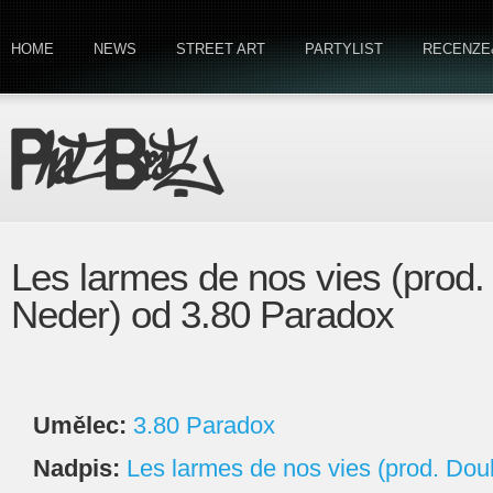
HOME
NEWS
STREET ART
PARTYLIST
RECENZE
Les larmes de nos vies (prod
Neder) od 3.80 Paradox
Umělec:
3.80 Paradox
Nadpis:
Les larmes de nos vies (prod. Do