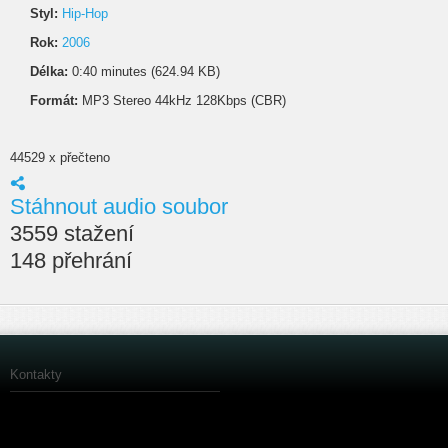
Styl:
Hip-Hop
Rok:
2006
Délka:
0:40 minutes (624.94 KB)
Formát:
MP3 Stereo 44kHz 128Kbps (CBR)
44529 x přečteno
Stáhnout audio soubor
3559 stažení
148 přehrání
Kontakty