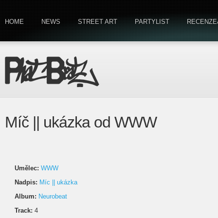
HOME
NEWS
STREET ART
PARTYLIST
RECENZE
Míč || ukázka od WWW
Umělec:
WWW
Nadpis:
Míc || ukázka
Album:
Neurobeat
Track:
4