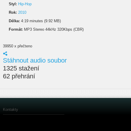
Styl:
Hip-Hop
Rok:
2010
Délka:
4:19 minutes (9.92 MB)
Formát:
MP3 Stereo 44kHz 320Kbps (CBR)
39950 x přečteno
Stáhnout audio soubor
1325 stažení
62 přehrání
Kontakty