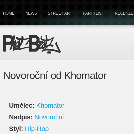
HOME
NEWS
STREET ART
PARTYLIST
RECENZE
Novoroční od Khomator
Umělec:
Khomator
Nadpis:
Novoroční
Styl:
Hip-Hop