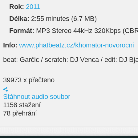
Rok:
2011
Délka:
2:55 minutes (6.7 MB)
Formát:
MP3 Stereo 44kHz 320Kbps (CBR
Info:
www.phatbeatz.cz/khomator-novorocni
beat: Garčic / scratch: DJ Venca / edit: DJ B
39973 x přečteno
Stáhnout audio soubor
1158 stažení
78 přehrání