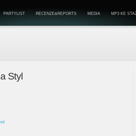
PARTYLIST
RECENZE&REPORTS
MEDIA
MP3 KE STA
a Styl
ool