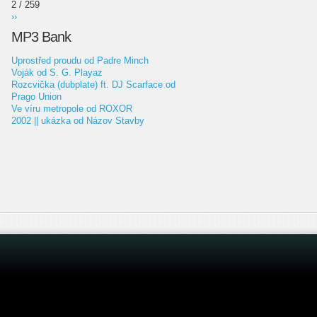
2 / 259
››
MP3 Bank
Uprostřed proudu od Padre Minch
Voják od S. G. Playaz
Rozcvička (dubplate) ft. DJ Scarface od
Prago Union
Ve víru metropole od ROXOR
2002 || ukázka od Názov Stavby