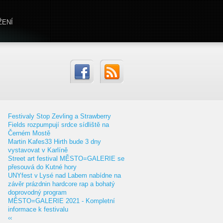
ŽENÍ
Festivaly Stop Zevling a Strawberry
Fields rozpumpují srdce sídliště na
Černém Mostě
Martin Kafes33 Hirth bude 3 dny
vystavovat v Karlíně
Street art festival MĚSTO=GALERIE se
přesouvá do Kutné hory
UNYfest v Lysé nad Labem nabídne na
závěr prázdnin hardcore rap a bohatý
doprovodný program
MĚSTO=GALERIE 2021 - Kompletní
informace k festivalu
‹‹