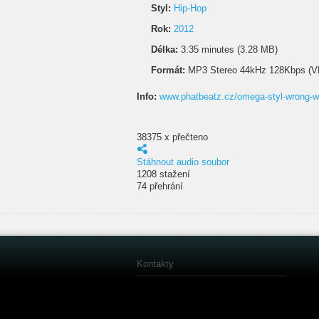
Styl:
Hip-Hop
Rok:
2012
Délka:
3:35 minutes (3.28 MB)
Formát:
MP3 Stereo 44kHz 128Kbps (V
Info:
www.phatbeatz.cz/omega-styl-wrong-w
38375 x přečteno
Stáhnout audio soubor
1208 stažení
74 přehrání
Kontakty