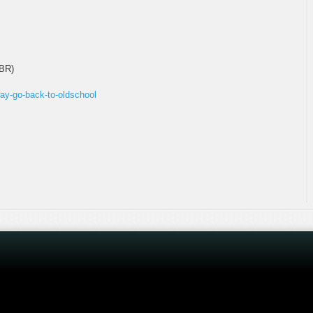
BR)
ay-go-back-to-oldschool