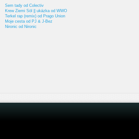
Sem tady od Colectiv
Krew Ziemi Söl || ukázka od WWO
Terkel rap (remix) od Prago Union
Moje cesta od PJ & J-Bez
Nironic od Nironic