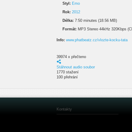
Styl:
Emo
Rok:
2012
Délka:
7:50 minutes (18.56 MB)
Formát:
MP3 Stereo 44kHz 320Kbps (C
Info:
www.phatbeatz.cz/vlozte-kocku-tata
39974 x přečteno
Stáhnout audio soubor
1770 stažení
100 přehrání
Kontakty