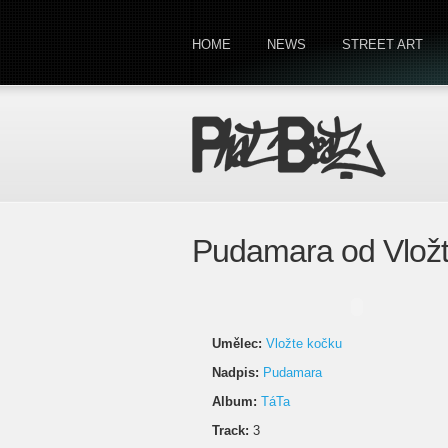
HOME
NEWS
STREET ART
Pudamara od Vložt
Umělec:
Vložte kočku
Nadpis:
Pudamara
Album:
TáTa
Track:
3