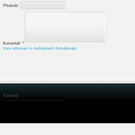
Předmět:
Komentář:
*
Více informací o možnostech formátování
Kontakty