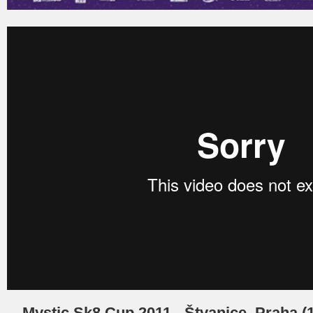
Mystic Sk8 Cup 2011 - Štvanice, Praha (15