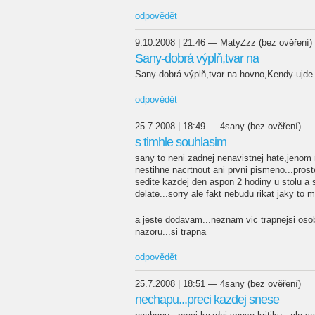
odpovědět
9.10.2008 | 21:46 — MatyZzz (bez ověření)
Sany-dobrá výplň,tvar na
Sany-dobrá výplň,tvar na hovno,Kendy-ujde t
odpovědět
25.7.2008 | 18:49 — 4sany (bez ověření)
s timhle souhlasim
sany to neni zadnej nenavistnej hate,jenom m
nestihne nacrtnout ani prvni pismeno...pros
sedite kazdej den aspon 2 hodiny u stolu a s
delate...sorry ale fakt nebudu rikat jaky to
a jeste dodavam...neznam vic trapnejsi oso
nazoru...si trapna
odpovědět
25.7.2008 | 18:51 — 4sany (bez ověření)
nechapu...preci kazdej snese