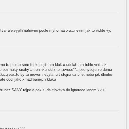
var ale výplň nahovno podle myho názoru...nevim jak to vidíte vy.
e to proste sere tohle,prijit tam kluk a udelat tam tuhle vec tak
te bez naky snahy a treninku sklizite ,,ovoce""...pochybuju ze doma
kicujete..to by ta uroven nebyla furt stejna uz 5 let nebo jak dlouho
 mate cool jako x nadrbanejch kluku
bu nez SANY rejpe a pak si da cloveka do ignorace jenom kvuli