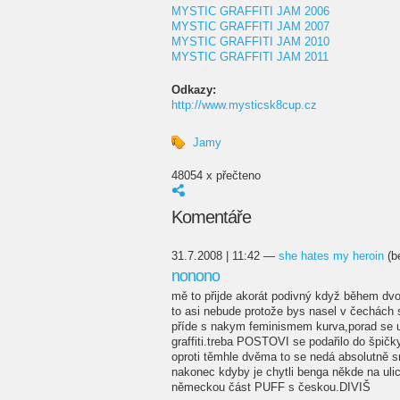
MYSTIC GRAFFITI JAM 2006
MYSTIC GRAFFITI JAM 2007
MYSTIC GRAFFITI JAM 2010
MYSTIC GRAFFITI JAM 2011
Odkazy:
http://www.mysticsk8cup.cz
Jamy
48054 x přečteno
Komentáře
31.7.2008 | 11:42 —
she hates my heroin
(b
nonono
mě to přijde akorát podivný když během dv
to asi nebude protože bys nasel v čechách 
příde s nakym feminismem kurva,porad se u 
graffiti.treba POSTOVI se podařilo do špičk
oproti těmhle dvěma to se nedá absolutně s
nakonec kdyby je chytli benga někde na ulici
německou část PUFF s českou.DIVIŠ