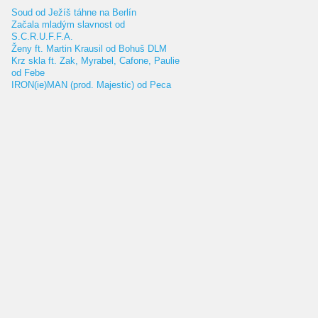
Soud od Ježíš táhne na Berlín
Začala mladým slavnost od
S.C.R.U.F.F.A.
Ženy ft. Martin Krausil od Bohuš DLM
Krz skla ft. Zak, Myrabel, Cafone, Paulie
od Febe
IRON(ie)MAN (prod. Majestic) od Peca