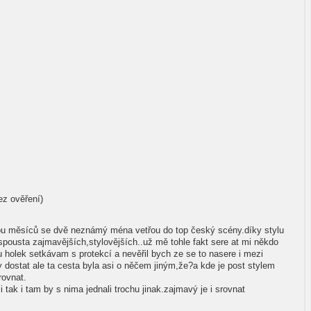
ez ověření)
ou měsíců se dvě neznámý ména vetřou do top český scény.díky stylu
spousta zajmavějších,stylovějších..už mě tohle fakt sere at mi někdo
holek setkávam s protekcí a nevěřil bych ze se to nasere i mezi
y dostat ale ta cesta byla asi o něčem jiným,že?a kde je post stylem
rovnat.
 tak i tam by s nima jednali trochu jinak.zajmavý je i srovnat