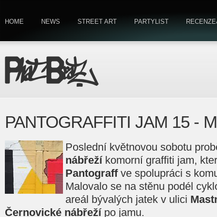
HOME
NEWS
STREET ART
PARTYLIST
RECENZE
PANTOGRAFFITI JAM 15 - M
Poslední květnovou sobotu prob
nábřeží
komorní graffiti jam, kte
Pantograff
ve spolupráci s kom
Malovalo se na stěnu podél cyklo
areál bývalých jatek v ulici
Mast
Černovické nábřeží
po jamu.