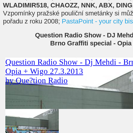
WLADIMIR518, CHAOZZ, NNK, ABX, DING,
Vzpomínky pražské pouliční smetánky si můž
pořadu z roku 2008;
PastaPoint - your city bis
Question Radio Show - DJ Mehdi
Brno Graffiti special - Opi