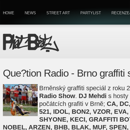
HOME
NEWS
STREET ART
PARTYLIST
RECENZE
Que?tion Radio - Brno graffiti 
Brněnský graffiti speciál z roku
Radio Show
.
DJ Mehdi
s hosty
počátcích grafiti v Brně;
CA, DC
521, IDOL, BON2, VZOR, EVA
SHYONE, KECI, GRAFFITI BOY
NOBEL, ARZEN, BHB, BLAK, MUF, SPEN, 