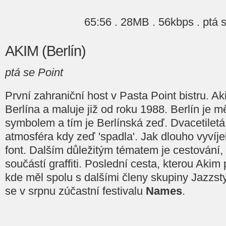
65:56 . 28MB . 56kbps . ptá 
AKIM (Berlín)
ptá se Point
První zahraniční host v Pasta Point bistru. Aki
Berlína a maluje již od roku 1988. Berlín je 
symbolem a tím je Berlínská zeď. Dvacetiletá 
atmosféra kdy zeď 'spadla'. Jak dlouho vyvíjel
font. Dalším důležitým tématem je cestování, 
součástí graffiti. Poslední cesta, kterou Akim 
kde měl spolu s dalšími členy skupiny Jazzst
se v srpnu zúčastní festivalu
Names
.