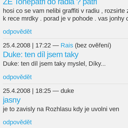
ZE Tonepatri do radia ? patri
hosi co se vam nelibi graffiti v radiu , rozsirt
k rece mrdky . porad je v pohode . vas jonhy
odpovědět
25.4.2008 | 17:22 —
Rais
(bez ověření)
Duke: ten díl jsem taky
Duke: ten díl jsem taky myslel, Díky...
odpovědět
25.4.2008 | 18:25 — duke
jasny
je to zavisly na Rozhlasu kdy je uvolni ven
odpovědět