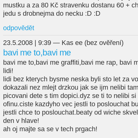
mustku a za 80 Kč stravenku dostanu 60 + ch
jedu s drobnejma do necku :D :D
odpovědět
23.5.2008 | 9:39 — Kas ee (bez ověření)
bavi me to,bavi me
bavi me to,bavi me graffiti,bavi me rap, bavi 
lidi!
lidi bez kterych bysme neska byli sto let za vo
dokazali nez mlejt drzkou jak se ijm nelibi ta
picovani dete s tim dopici.dyz se ti to nelibi s
ofinu.ciste kazdyho vec jestli to poslouchat b
jestli chce to poslouchat.beaty od wiche skvely
den v hlave!
ah oj majte sa se v tech prgach!