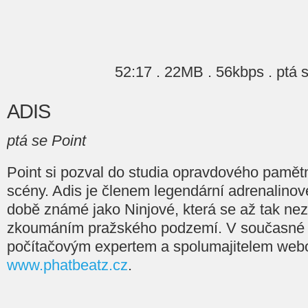
52:17 . 22MB . 56kbps . ptá 
ADIS
ptá se Point
Point si pozval do studia opravdového pamětní
scény. Adis je členem legendární adrenalino
době známé jako Ninjové, která se až tak ne
zkoumáním pražského podzemí. V současné 
počítačovým expertem a spolumajitelem web
www.phatbeatz.cz
.