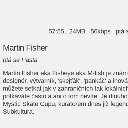
57:55 . 24MB . 56kbps . ptá 
Martin Fisher
ptá se Pasta
Martin Fisher aka Fisheye aka M-fish je znám
designér, výtvarník, 'skejťák', 'pankáč' a inov
můžete setkat jak v zahraničních tak lokálníc
potkáváte často a ani o tom nevíte. Je dlouho
Mystic Skate Cupu, kurátorem dnes již legen
Subkultura.