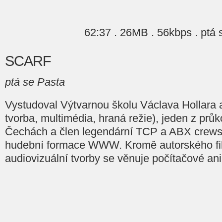
62:37 . 26MB . 56kbps . ptá 
SCARF
ptá se Pasta
Vystudoval Výtvarnou školu Václava Hollar
tvorba, multimédia, hraná režie), jeden z průko
Čechách a člen legendární TCP a ABX crews
hudební formace WWW. Kromě autorského fi
audiovizuální tvorby se věnuje počítačové an