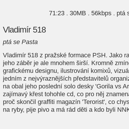
71:23 . 30MB . 56kbps . ptá 
Vladimír 518
ptá se Pasta
Vladimír 518 z pražské formace PSH. Jako rap
jeho záběr je ale mnohem širší. Kromně zmíně
grafickému designu, ilustrování komixů, vizu
jedním z nejvýraznějších představitelů organ
na obal jeho poslední solo desky 'Gorila vs Arc
zajímavý křest tohohle cd, co pro něj znamen
proč skončil graffiti magazín 'Terorist', co chy
na ryby, pije pivo a má rád děti a kdo byli NNK