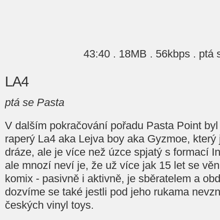
43:40 . 18MB . 56kbps . ptá 
LA4
ptá se Pasta
V dalším pokračování pořadu Pasta Point by
raperý La4 aka Lejva boy aka Gyzmoe, který 
dráze, ale je více než úzce spjatý s formací 
ale mnozí neví je, že už více jak 15 let se věnu
komix - pasivně i aktivně, je sběratelem a obd
dozvíme se také jestli pod jeho rukama nevzn
českých vinyl toys.