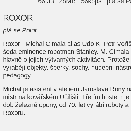
66:33 . 28MB . 56kbps . ptá se P
ROXOR
ptá se Point
Roxor - Michal Cimala alias Udo K, Petr Voříš
šedá eminence robotman Stanley. M. Cimala a
hlavně o jejich výtvarných aktivitách. Protož
vyrábějí objekty, šperky, sochy, hudební nástr
pedagogy.
Michal je asistent v ateliéru Jaroslava Róny n
mistr na kovářském Učilišti. Třetím hostem je
dob železné opony, od 70. let vyrábí roboty 
Roxoru.