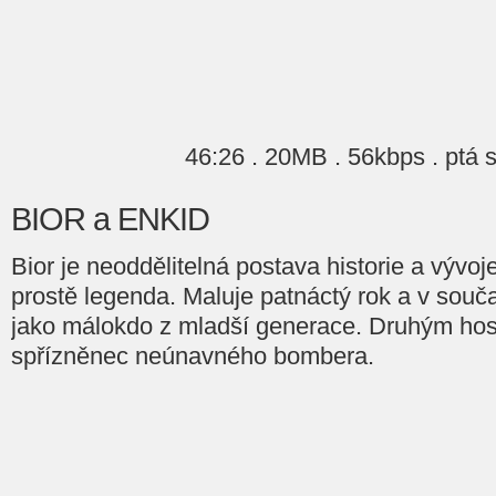
46:26 . 20MB . 56kbps . ptá 
BIOR a ENKID
Bior je neoddělitelná postava historie a vývoje
prostě legenda. Maluje patnáctý rok a v souč
jako málokdo z mladší generace. Druhým host
spřízněnec neúnavného bombera.