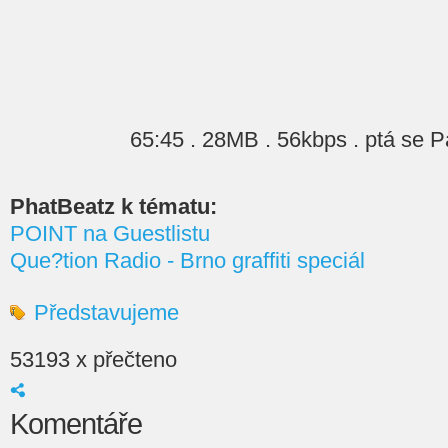
65:45 . 28MB . 56kbps . ptá se P
PhatBeatz k tématu:
POINT na Guestlistu
Que?tion Radio - Brno graffiti speciál
Představujeme
53193 x přečteno
Komentáře