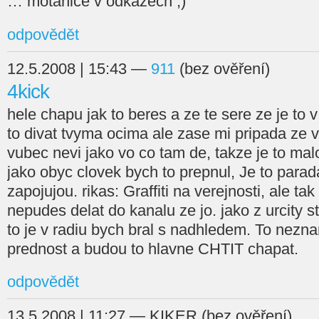
… motanice v odkazech ;)
odpovědět
12.5.2008 | 15:43 —
911
(bez ověření)
4kick
hele chapu jak to beres a ze te sere ze je to 
to divat tvyma ocima ale zase mi pripada ze 
vubec nevi jako vo co tam de, takze je to malo 
jako obyc clovek bych to prepnul, Je to parada
zapojujou. rikas: Graffiti na verejnosti, ale ta
nepudes delat do kanalu ze jo. jako z urcity s
to je v radiu bych bral s nadhledem. To nezna
prednost a budou to hlavne CHTIT chapat.
odpovědět
13.5.2008 | 11:27 — KIKER (bez ověření)