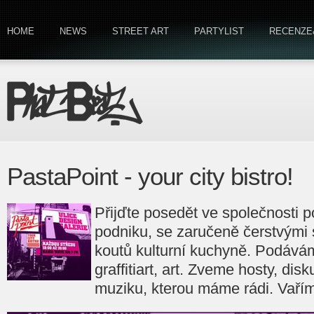
HOME
NEWS
STREET ART
PARTYLIST
RECENZE
PastaPoint - your city bistro!
Přijďte posedět ve společnosti 
podniku, se zaručeně čerstvými 
koutů kulturní kuchyně. Podáváme
graffitiart, art. Zveme hosty, di
muziku, kterou máme rádi. Vaříme