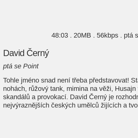
48:03 . 20MB . 56kbps . ptá 
David Černý
ptá se Point
Tohle jméno snad není třeba představovat! Sta
nohách, růžový tank, mimina na věži, Husajn 
skandálů a provokací. David Černý je rozhod
nejvýraznějších českých umělců žijících a tvo