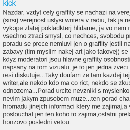
kick
Nazdar, vzdyt cely graffity se nachazi na vere
(sirsi) verejnost uslysi writera v radiu, tak ja
vykope zlatej pokladkterj hlidame, ja vo nem 
vsechno ztraci smysl, co nechces, svobodu p
poradu se prece nemluvi jen o graffity jestli n
zabavy (tim myslim nakej art jako takovej) se 
kdyz moderatori jsou hlavne graffity osobnosti
napsany na tom vizualu, je to jen jedna zveci
resi,diskutuje...Taky doufam ze tam kazdej t
writer,ale nekdo kdo ma co rict, nekdo se zku
odnozema...Porad urcite nevznikl s myslenkou 
nevim jakym zpusobem muze...ten porad chap
hromadu jinejch informaci ktery me zajimaj,a
poslouchat jen ten koho to zajima,ostatni prel
honzovo posledni vetou.