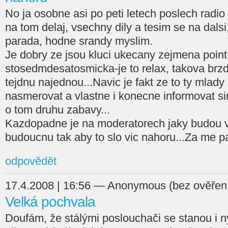
No ja osobne asi po peti letech poslech radio
na tom delaj, vsechny dily a tesim se na dals
parada, hodne srandy myslim.
Je dobry ze jsou kluci ukecany zejmena point:
stosedmdesatosmicka-je to relax, takova brz
tejdnu najednou...Navic je fakt ze to ty mlad
nasmerovat a vlastne i konecne informovat si
o tom druhu zabavy...
Kazdopadne je na moderatorech jaky budou vy
budoucnu tak aby to slo vic nahoru...Za me p
odpovědět
17.4.2008 | 16:56 — Anonymous (bez ověřen
Velká pochvala
Doufám, že stálými poslouchači se stanou i n