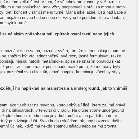
m, že mám velké štěstí v tom, že všechny mé koncerty v Praze za
ublikum a mý posluchači mne vždy podporovali a stáli za mnou a proto
byl třetí koncert v rámci mého turné, Mariánské lázně, Ústí nad Labe a
mám nějakou novou hudbu nebo ne, vždy si to pořádně užiju a doufám,
na zbytek turné.
il se nějakým způsobem tvůj způsob psaní textů nebo jejich
mého poznání sebe sama, poznání světa, tím, že jsem spokojen sám se
ě se snažím být víc jednoznačný, své texty jasně formulovat, takže
 popisuji, nejsou natolik metaforické, spíše se snažím opravdu říkat
iž pocit, že jsem ztrácel posluchače právě proto, že mé texty byly
ak pozměnil svou filozofii, právě naopak, kombinuju všechny styly,
rozdělují ho například na mainstream a underground, jak to vnímáš
eam jako tu oblast na povrchu, kterou obývají lidé, které zajímá právě
vidí na billboardech, v televizi či v rádiu. Na druhé straně underground
 už jde o hudbu, módu nebo jiný druh umění a jen pár lidí se do ní
terý pozdvihuje duši. Svou hudbu skládám tak, aby pozvedla duši a
entní účinek, když má někdo špatnou náladu nebo se mu zrovna