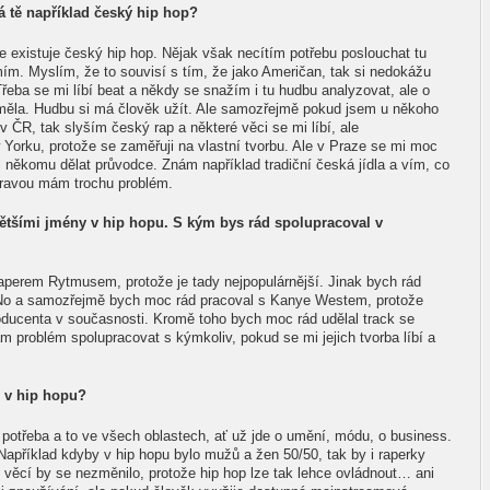
á tě například český hip hop?
e existuje český hip hop. Nějak však necítím potřebu poslouchat tu
mím. Myslím, že to souvisí s tím, že jako Američan, tak si nedokážu
 Třeba se mi líbí beat a někdy se snažím i tu hudbu analyzovat, ale o
eměla. Hudbu si má člověk užít. Ale samozřejmě pokud jsem u někoho
v ČR, tak slyším český rap a některé věci se mi líbí, ale
Yorku, protože se zaměřuji na vlastní tvorbu. Ale v Praze se mi moc
l někomu dělat průvodce. Znám například tradiční česká jídla a vím, co
pravou mám trochu problém.
většími jmény v hip hopu. S kým bys rád spolupracoval v
aperem Rytmusem, protože je tady nejpopulárnější. Jinak bych rád
 No a samozřejmě bych moc rád pracoval s Kanye Westem, protože
oducenta v současnosti. Kromě toho bych moc rád udělal track se
 problém spolupracovat s kýmkoliv, pokud se mi jejich tvorba líbí a
 v hip hopu?
 potřeba a to ve všech oblastech, ať už jde o umění, módu, o business.
Například kdyby v hip hopu bylo mužů a žen 50/50, tak by i raperky
 věcí by se nezměnilo, protože hip hop lze tak lehce ovládnout… ani