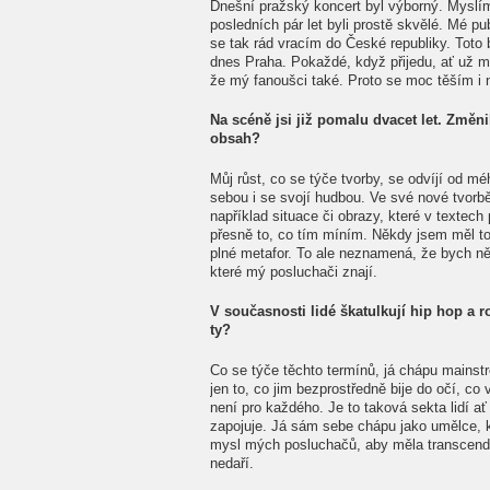
Dnešní pražský koncert byl výborný. Myslí
posledních pár let byli prostě skvělé. Mé p
se tak rád vracím do České republiky. Toto 
dnes Praha. Pokaždé, když přijedu, ať už 
že mý fanoušci také. Proto se moc těším i 
Na scéně jsi již pomalu dvacet let. Změn
obsah?
Můj růst, co se týče tvorby, se odvíjí od 
sebou i se svojí hudbou. Ve své nové tvorb
například situace či obrazy, které v textech
přesně to, co tím míním. Někdy jsem měl tot
plné metafor. To ale neznamená, že bych něj
které mý posluchači znají.
V současnosti lidé škatulkují hip hop a 
ty?
Co se týče těchto termínů, já chápu mainstr
jen to, co jim bezprostředně bije do očí, co 
není pro každého. Je to taková sekta lidí ať
zapojuje. Já sám sebe chápu jako umělce, k
mysl mých posluchačů, aby měla transcend
nedaří.