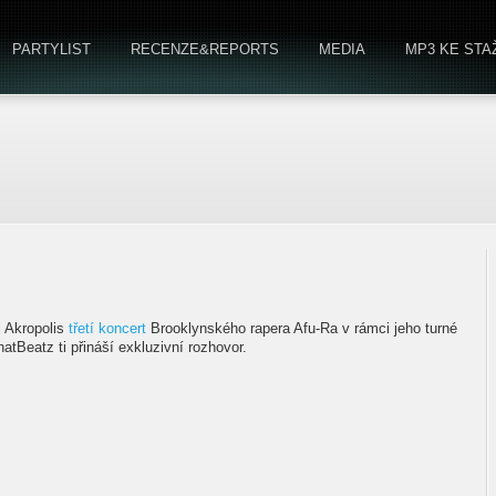
PARTYLIST
RECENZE&REPORTS
MEDIA
MP3 KE STA
i Akropolis
třetí koncert
Brooklynského rapera Afu-Ra v rámci jeho turné
atBeatz ti přináší exkluzivní rozhovor.