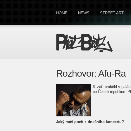
HOME
NEWS
STREET ART
Rozhovor: Afu-Ra
6. září proběhl v palác
po České republice. Ph
Jaký máš pocit z dnešního koncertu?