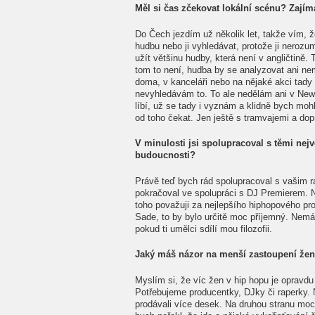
Měl si čas zčekovat lokální scénu? Zajím
Do Čech jezdím už několik let, takže vím, ž
hudbu nebo ji vyhledávat, protože ji nerozu
užít většinu hudby, která není v angličtině.
tom to není, hudba by se analyzovat ani n
doma, v kanceláři nebo na nějaké akci tady 
nevyhledávám to. To ale nedělám ani v New 
líbí, už se tady i vyznám a klidně bych moh
od toho čekat. Jen ještě s tramvajemi a do
V minulosti jsi spolupracoval s těmi nej
budoucnosti?
Právě teď bych rád spolupracoval s vašim r
pokračoval ve spolupráci s DJ Premierem.
toho považuji za nejlepšího hiphopového pr
Sade, to by bylo určitě moc příjemný. Nemám
pokud ti umělci sdílí mou filozofii.
Jaký máš názor na menší zastoupení žen
Myslím si, že víc žen v hip hopu je opravdu
Potřebujeme producentky, DJky či raperky. 
prodávali více desek. Na druhou stranu moc