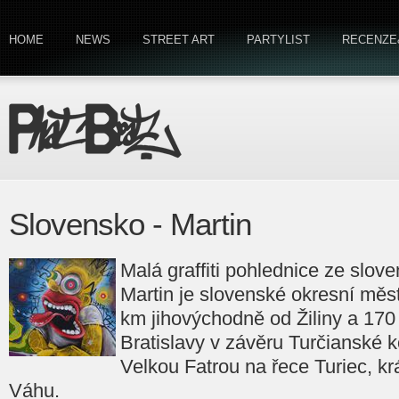
HOME
NEWS
STREET ART
PARTYLIST
RECENZE
Slovensko - Martin
Malá graffiti pohlednice ze slo
Martin je slovenské okresní měst
km jihovýchodně od Žiliny a 17
Bratislavy v závěru Turčianské k
Velkou Fatrou na řece Turiec, kr
Váhu.