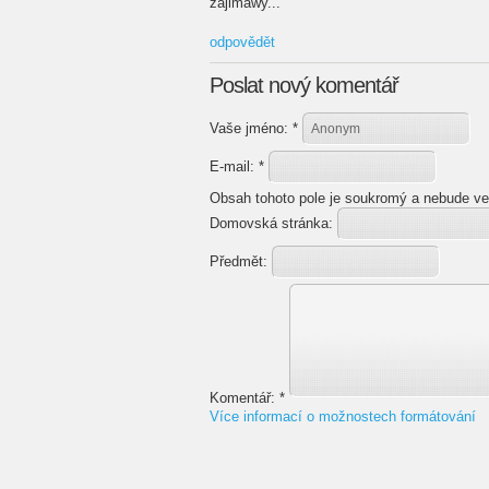
zajimawy...
odpovědět
Poslat nový komentář
Vaše jméno:
*
E-mail:
*
Obsah tohoto pole je soukromý a nebude ve
Domovská stránka:
Předmět:
Komentář:
*
Více informací o možnostech formátování