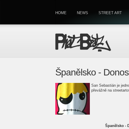
HOME
NEWS
STREET ART
Španělsko - Donost
San Sebastián je jedn
převážně na streetarto
Španělsko - D