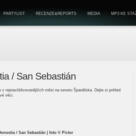
PARTYLIST
RECENZE&REPORTS
MEDIA
MP3 KE STA
ia / San Sebastián
o z nejnavštěvovanějších měst na severu Španělska. Dejte si pohled
vé věci.
onostia / San Sebastián | foto © Pictor