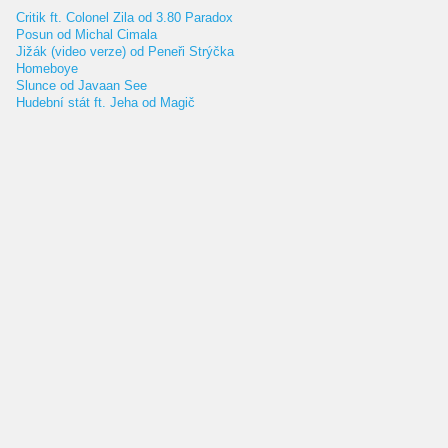
Critik ft. Colonel Zila od 3.80 Paradox
Posun od Michal Cimala
Jižák (video verze) od Peneři Strýčka
Homeboye
Slunce od Javaan See
Hudební stát ft. Jeha od Magič