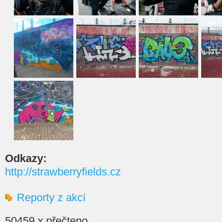
Odkazy:
http://strawberryfields.cz
Reporty z akcí
50459 x přečteno