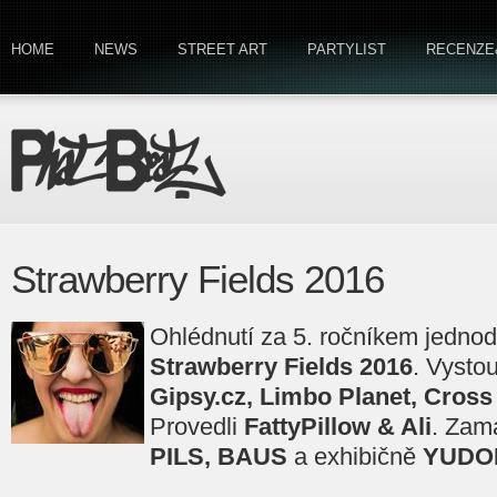
HOME
NEWS
STREET ART
PARTYLIST
RECENZE
Strawberry Fields 2016
Ohlédnutí za 5. ročníkem jednod
Strawberry Fields 2016
. Vystou
Gipsy.cz, Limbo Planet, Cross
Provedli
FattyPillow & Ali
. Zam
PILS, BAUS
a exhibičně
YUDO