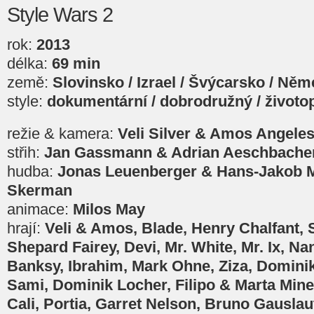
Style Wars 2
rok:
2013
délka:
69 min
země:
Slovinsko / Izrael / Švýcarsko / Ně
style:
dokumentární / dobrodružný / životo
režie & kamera:
Veli Silver & Amos Angele
střih:
Jan Gassmann & Adrian Aeschbache
hudba:
Jonas Leuenberger & Hans-Jakob M
Skerman
animace:
Milos May
hrají:
Veli & Amos, Blade, Henry Chalfant, 
Shepard Fairey, Devi, Mr. White, Mr. Ix, Na
Banksy, Ibrahim, Mark Ohne, Ziza, Dominik
Sami, Dominik Locher, Filipo & Marta Mine
Cali, Portia, Garret Nelson, Bruno Gauslaut