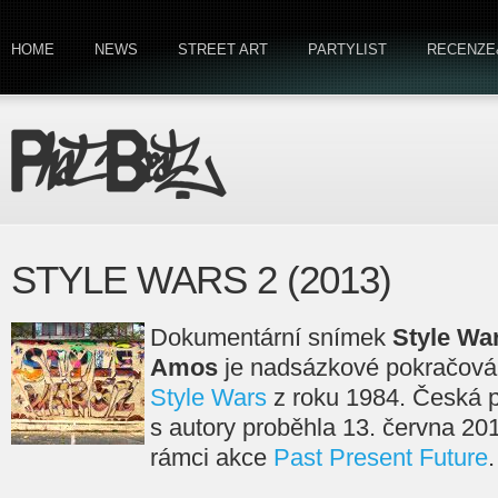
HOME
NEWS
STREET ART
PARTYLIST
RECENZE
STYLE WARS 2 (2013)
Dokumentární snímek
Style Wa
Amos
je nadsázkové pokračován
Style Wars
z roku 1984. Česká p
s autory proběhla 13. června 20
rámci akce
Past Present Future
.