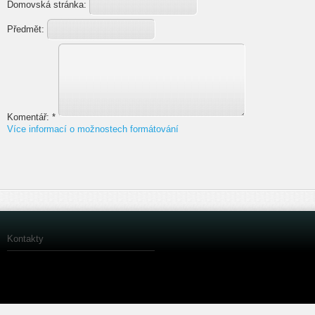
Domovská stránka:
Předmět:
Komentář:
*
Více informací o možnostech formátování
Kontakty