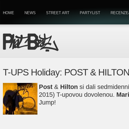
HOME
NEWS
STREET ART
PARTYLIST
RECENZE
T-UPS Holiday: POST & HILTO
Post
&
Hilton
si dali sedmidenní
2015) T-upovou dovolenou.
Mar
Jump!