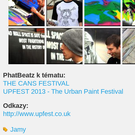
PhatBeatz k tématu:
THE CANS FESTIVAL
UPFEST 2013 - The Urban Paint Festival
Odkazy:
http://www.upfest.co.uk
Jamy