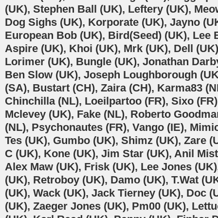
(UK), Stephen Ball (UK), Leftery (UK), Meo
Dog Sighs (UK), Korporate (UK), Jayno (UK)
European Bob (UK), Bird(Seed) (UK), Lee E
Aspire (UK), Khoi (UK), Mrk (UK), Dell (UK
Lorimer (UK), Bungle (UK), Jonathan Darby
Ben Slow (UK), Joseph Loughborough (UK),
(SA), Bustart (CH), Zaira (CH), Karma83 (NL
Chinchilla (NL), Loeilpartoo (FR), Sixo (FR)
Mclevey (UK), Fake (NL), Roberto Goodman
(NL), Psychonautes (FR), Vango (IE), Mimi
Tes (UK), Gumbo (UK), Shimz (UK), Zare (
C (UK), Kone (UK), Jim Star (UK), Anil Mist
Alex Maw (UK), Frisk (UK), Lee Jones (UK),
(UK), Retroboy (UK), Damo (UK), T.Wat (UK
(UK), Wack (UK), Jack Tierney (UK), Doc 
(UK), Zaeger Jones (UK), Pm00 (UK), Lett