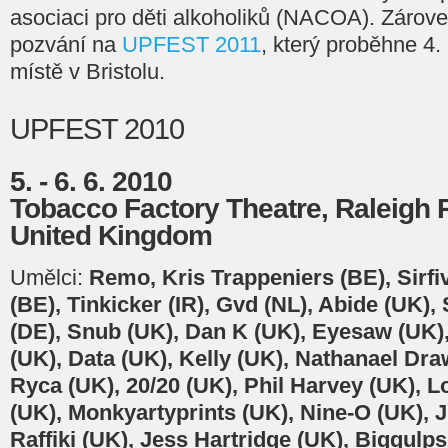
asociaci pro děti alkoholiků (NACOA). Zároveň
pozvání na
UPFEST 2011
, který proběhne 4.
místě v Bristolu.
UPFEST 2010
5. - 6. 6. 2010
Tobacco Factory Theatre, Raleigh R
United Kingdom
Umělci:
Remo, Kris Trappeniers (BE), Sirfi
(BE), Tinkicker (IR), Gvd (NL), Abide (UK), 
(DE), Snub (UK), Dan K (UK), Eyesaw (UK),
(UK), Data (UK), Kelly (UK), Nathanael Dra
Ryca (UK), 20/20 (UK), Phil Harvey (UK), 
(UK), Monkyartyprints (UK), Nine-O (UK), 
Raffiki (UK), Jess Hartridge (UK), Biggulps