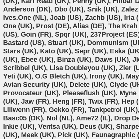
(UK), Karl Read (UK), Penny (UK), Finbar 
Anderson (DK), Dbo (UK), Snik (UK), Zalez 
Ives.One (NL), Joab (US), Zachb (US), Iria 
One (UK), Prost (DE), Alias (DE), The Krah
(US), Goin (FR), Spqr (UK), 237Project (ES)
Bastard (US), Stuart (UK), Dommunism (UK
Stars (UK), Kato (UK), Sepr (UK), Eska (UK
(UK), Ebee (UK), Binza (UK), Daws (UK), Jk
Scribbel (UK), Lisa Doubleyou (UK), Zier 
Yeti (UK), O.G Bletch (UK), Irony (UK), Ma
Avian Security (UK), Delete (UK), Clyde (UK
Provocateur (UK), Pleaseflush (UK), Myne
(UK), Jaw (FR), Heng (FR), Twix (FR), Hep (
Liliwenn (FR), Gekko (FR), Tankpetrol (UK)
Basc05 (DK), Nol (NL), Ame72 (IL), Drop D
Inkie (UK), Ventsa (UK), Deus (UK), Sharp
(UK), Meek (UK), Pick (UK), Faunagraphic 