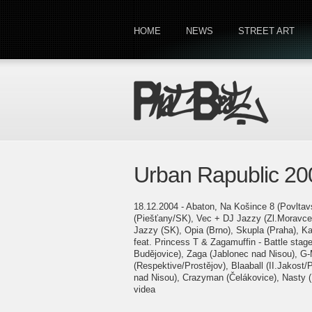
HOME
NEWS
STREET ART
Urban Rapublic 200
18.12.2004 - Abaton, Na Košince 8 (Povltav
(Piešťany/SK), Vec + DJ Jazzy (Zl.Moravce
Jazzy (SK), Opia (Brno), Skupla (Praha), Ka
feat. Princess T & Zagamuffin - Battle sta
Budějovice), Zaga (Jablonec nad Nisou), G-
(Respektive/Prostějov), Blaaball (II.Jakost
nad Nisou), Crazyman (Čelákovice), Nasty (
videa