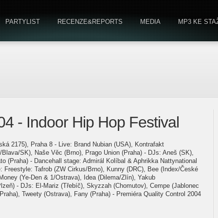
PARTYLIST
RECENZE&REPORTS
MEDIA
MP3 KE STA
4 - Indoor Hip Hop Festival
ská 2175), Praha 8 - Live: Brand Nubian (USA), Kontrafakt
/Blava/SK), Naše Věc (Brno), Prago Union (Praha) - DJs: Aneš (SK),
to (Praha) - Dancehall stage: Admirál Kolíbal & Aphrikka Nattynational
ge: Freestyle: Tafrob (ZW Cirkus/Brno), Kunny (DRC), Bee (Index/České
Money (Ye-Den & 1/Ostrava), Idea (Dilema/Zlín), Yakub
/Plzeň) - DJs: El-Mariz (Třebíč), Skyzzah (Chomutov), Cempe (Jablonec
Praha), Tweety (Ostrava), Fany (Praha) - Premiéra Quality Control 2004