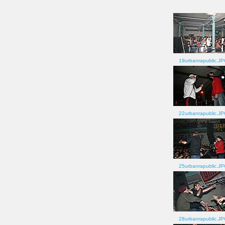
19urbanrapublic.J
22urbanrapublic.J
25urbanrapublic.J
28urbanrapublic.J