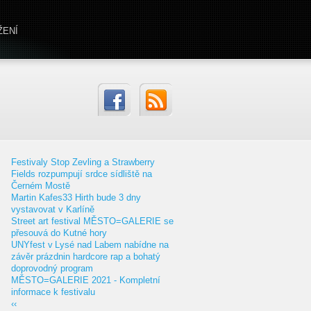
ŽENÍ
Festivaly Stop Zevling a Strawberry
Fields rozpumpují srdce sídliště na
Černém Mostě
Martin Kafes33 Hirth bude 3 dny
vystavovat v Karlíně
Street art festival MĚSTO=GALERIE se
přesouvá do Kutné hory
UNYfest v Lysé nad Labem nabídne na
závěr prázdnin hardcore rap a bohatý
doprovodný program
MĚSTO=GALERIE 2021 - Kompletní
informace k festivalu
‹‹