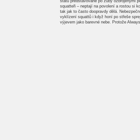
státu představované po zuby ozbrojenými pol
squatteři – neptají na povolení a rostou si k
tak jak to často doopravdy dělá. Nebezpečně 
vyklízení squattů i když honí po střeše spr
výjevem jako barevné nebe. Protože Always 