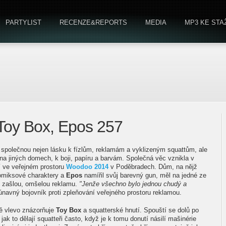
PARTYLIST
RECENZE&REPORTS
MEDIA
MP3 KE STA
oy Box, Epos 257
polečnou nejen lásku k fízlům, reklamám a vyklizeným squattům, ale
a jiných domech, k boji, papíru a barvám. Společná věc vznikla v
 ve veřejném prostoru
Woodoo 2014
v Poděbradech. Dům, na nějž
komiksové charaktery a
Epos
namířil svůj barevný gun, měl na jedné ze
i zašlou, omšelou reklamu.
"Jenže všechno bylo jednou chudý a
únavný bojovník proti zpleňování veřejného prostoru reklamou.
ně vlevo znázorňuje
Toy Box
a squatterské hnutí. Spouští se dolů po
jak to dělají squatteři často, když je k tomu donutí násilí mašinérie