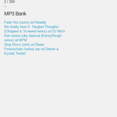
2 / 259
››
MP3 Bank
Fade Out (outro) od Headdy
We finally here ft. Tangled Thoughts
(Chopped & Screwed remix) od DJ Wich
Kdo nemá coby daroval (KennyRough
remix) od BPM
Stop Disco (skit) od Diada
Poslouchám českej rap od Dekret &
Kyslah Teslah