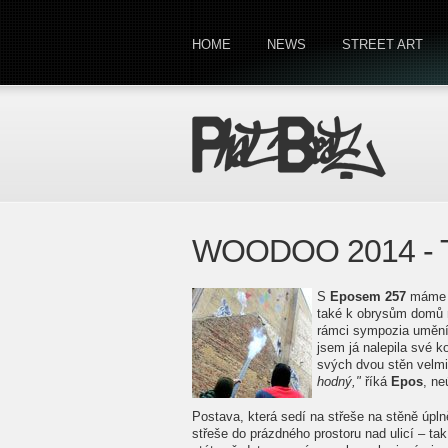
HOME
NEWS
STREET ART
WOODOO 2014 - T
S
Eposem 257
máme s
také k obrysům domů n
rámci sympozia umění
jsem já nalepila své 
svých dvou stěn velm
hodný,"
říká
Epos
, ne
Postava, která sedí na střeše na stěně úpl
střeše do prázdného prostoru nad ulicí – tak 