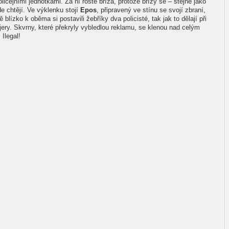
icejními jednotkami. Za ní roste bříza, protože břízy se – stejně jako
de chtějí. Ve výklenku stojí
Epos
, připravený ve stínu se svojí zbraní,
blízko k oběma si postavili žebříky dva policisté, tak jak to dělají při
ejery. Skvrny, které překryly vybledlou reklamu, se klenou nad celým
Ilegal!