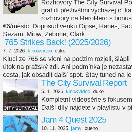
Rozhovory The City Survival Po
graffiti přeživšími vycházející 
rozhovory na HeroHero s bonus
€6/měsíc. Doposud venku Oipse, Hanes, Face
Sezam, Miow, Zebone, Clark,...
765 Strikes Back! (2025/2026)
7. 7. 2026
kino&video
duke
Kluci ze 765 se vloni na podzim rozjeli, šlápli n
útok na pražský zdi. Ani podmínka je nezasta
cesta, jak obsadit další spot. Stay tuned na je
The City Survival Report
5. 1. 2026
kino&video
duke
Kompletní videosérie s fokuse
Další díly najdete v playlistu v 
Jam 4 Quest 2025
10. 11. 2025
jamy
bueno