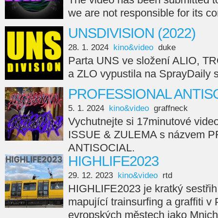
we are not responsible for its c
UNSDIVISION (2022)
28. 1. 2024
kino&video
duke
Parta UNS ve složení ALIO, 
a ZLO vypustila na SprayDail
PROFESSIONAL ANTISO
5. 1. 2024
kino&video
graffneck
Vychutnejte si 17minutové vide
ISSUE & ZULEMA s názvem 
ANTISOCIAL.
HIGHLIFE2023
29. 12. 2023
kino&video
rtd
HIGHLIFE2023 je kratký sestřih
mapující trainsurfing a graffiti v
evropských městech jako Mnicho