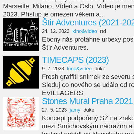
Marseille, Milano, Vídeň a Oslo. Video je men
2023. Přístup je omezen věkem a...
Štír Adventures (2021-20
24. 12. 2023
kino&video
rtd
Ebony nás protáhne urbexy posl
Štír Adventures.
TIMECAPS (2023)
9. 7. 2023
kino&video
duke
Fresh graffiti snímek ze seve
Sleduj co nového se událo od r
EVILLAGERS.
Stones Mural Praha 2021
27. 5. 2023
jamy
duke
Koncept podpořený SŽ na zreko
mezi Smíchovským nádražím a 