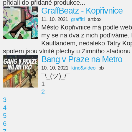
přidali do přidané produkce...
GraffBeatz - Kopřivnice
11. 10. 2021
graffiti
artbox
Město Kopřivnice má podle webu 
my se na dva z nich podíváme. Pr
Kauflandem, nedaleko Tatry Ko
spotem jsou vlnité plechy u Zimního stadionu
Bang v Praze na Metro
10. 10. 2021
kino&video
pb
¯\_(ツ)_/¯
1
2
3
4
5
6
7