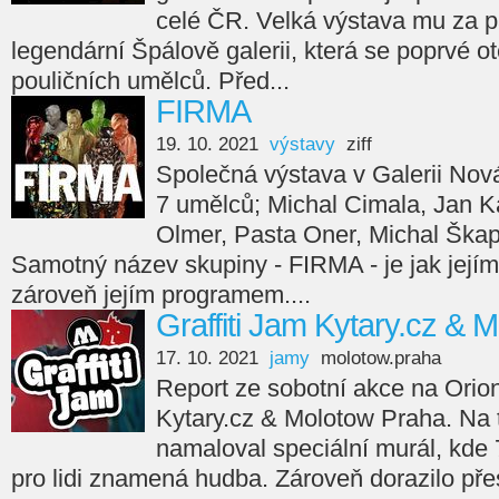
celé ČR. Velká výstava mu za p
legendární Špálově galerii, která se poprvé ot
pouličních umělců. Před...
FIRMA
19. 10. 2021
výstavy
ziff
Společná výstava v Galerii Nov
7 umělců; Michal Cimala, Jan Ka
Olmer, Pasta Oner, Michal Škap
Samotný název skupiny - FIRMA - je jak jejím
zároveň jejím programem....
Graffiti Jam Kytary.cz & 
17. 10. 2021
jamy
molotow.praha
Report ze sobotní akce na Orion
Kytary.cz & Molotow Praha. Na
namaloval speciální murál, kde 7
pro lidi znamená hudba. Zároveň dorazilo přes