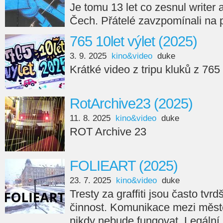
Je tomu 13 let co zesnul writer
Čech. Přátelé zavzpomínali na 
765 10let výlet (2025)
3. 9. 2025
kino&video
duke
Krátké video z tripu kluků z 765
RotArchive23 (2025)
11. 8. 2025
kino&video
duke
ROT Archive 23
FOLIEART (2025)
23. 7. 2025
kino&video
duke
Tresty za graffiti jsou často tvr
činnost. Komunikace mezi měste
nikdy nebude fungovat. Legální