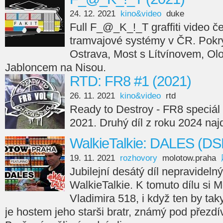
24. 12. 2021
kino&video
duke
Full F_@_K_!_T graffiti video če
tramvajové systémy v ČR. Pokry
Ostrava, Most s Lítvínovem, Ol
Jabloncem na Nisou.
RTD: FR8 #1 (2021)
26. 11. 2021
kino&video
rtd
Ready to Destroy - FR8 speciál 
2021. Druhý díl z roku 2024 naj
WalkieTalkie: DALES (DS
19. 11. 2021
rozhovory
molotow.praha
Jubilejní desátý díl nepravideln
WalkieTalkie. K tomuto dílu si
Vladimira 518, i když ten by taky
je hostem jeho starši bratr, známý pod přezd