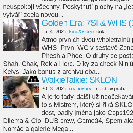
neuspokojí všechny. Poskytnutí plochy na „leg
vytváří zcela novou...
Golden Era: 7SI & WHS (
15. 4. 2025
kino&video
duke
Atmo prvních dvou wholetrainů 
WHS. První WC v sestavě Zeno
Phesh a Phoe. O druhý se posta
Shah, Chak, Rek a Herc. Díky za check Ninjů
Kelys! Jako bonus z archivu oba...
WalkieTalkie: SKLON
30. 3. 2025
rozhovory
molotow.praha
A je to tady, další už neočekav
to s Mistrem, který si říká SKL
dost, padly jména jako Cops192
Dilema & Cio, DUB crew, Game34, Spem aka 
Nomád a galerie Mega...