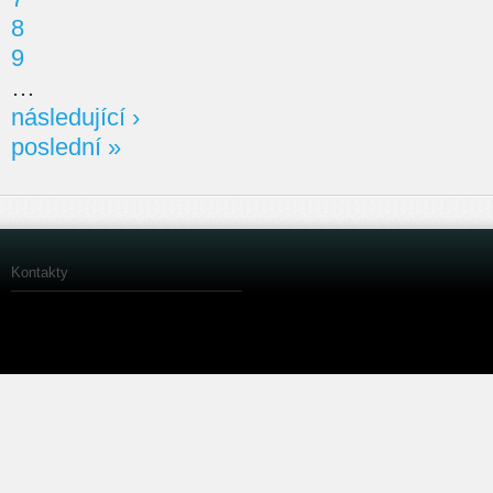
8
9
…
následující ›
poslední »
Kontakty