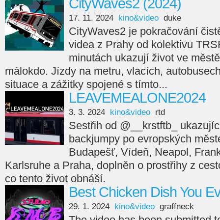
CityWaves2 (2024)
17. 11. 2024
kino&video
duke
CityWaves2 je pokračování čistě
videa z Prahy od kolektivu TRS
minutách ukazují život ve městě
málokdo. Jízdy na metru, vlacích, autobusech,
situace a zážitky spojené s tímto...
LEAVEMEALONE2024
3. 3. 2024
kino&video
rtd
Sestřih od @__krstftb_ ukazující
backjumpy po evropských měste
Budapešť, Vídeň, Neapol, Frankfu
Karlsruhe a Praha, doplněn o prostřihy z cesto
co tento život obnáší.
Best Chicken Dish You E
29. 1. 2024
kino&video
graffneck
The video has been submitted 