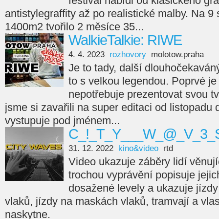
festival nabídl od klasického gra
antistylegraffity až po realistické malby. Na 9
1400m2 tvořilo 2 měsíce 35...
WalkieTalkie: RIWE
4. 4. 2023
rozhovory
molotow.praha
Je to tady, další dlouhočekaváný
to s velkou legendou. Poprvé je 
nepotřebuje prezentovat svou tvá
jsme si zavařili na super editaci od listopadu
vystupuje pod jménem...
C_!_T_Y___W_@_V_3_S
31. 12. 2022
kino&video
rtd
Video ukazuje záběry lidí věnujíc
trochou vyprávění popisuje jejic
dosažené levely a ukazuje jízdy
vlaků, jízdy na maskách vlaků, tramvají a vla
naskytne.