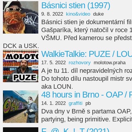
Básnici stien (1997)
9. 8. 2022
kino&video
duke
Básnici stien je dokumentární fi
Gašparíka, který natočil v roce
VŠMU. Před kamerou se předsta
DCK a USK.
WalkieTalkie: PUZE / LO
17. 5. 2022
rozhovory
molotow.praha
A je tu 11. díl nepravidelných r
Do tohoto dílu nastoupil mistr s
aka LOUN.
48 hours in Brno - OAP /
14. 1. 2022
graffiti
pb
Dva dny v Brně s partama OAP,
partying, being primitive. Explici
F_@_K_!_T (2021)