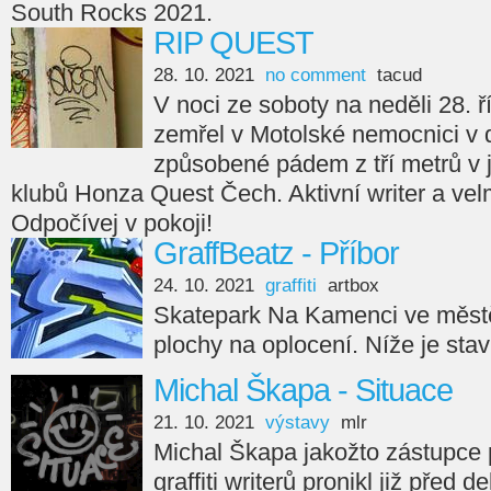
South Rocks 2021.
RIP QUEST
28. 10. 2021
no comment
tacud
V noci ze soboty na neděli 28. ř
zemřel v Motolské nemocnici v 
způsobené pádem z tří metrů v
klubů Honza Quest Čech. Aktivní writer a velm
Odpočívej v pokoji!
GraffBeatz - Příbor
24. 10. 2021
graffiti
artbox
Skatepark Na Kamenci ve městě
plochy na oplocení. Níže je sta
Michal Škapa - Situace
21. 10. 2021
výstavy
mlr
Michal Škapa jakožto zástupce
graffiti writerů pronikl již před d