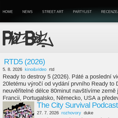
HOME
NEWS
STREET ART
PARTYLIST
RECENZE
RTD5 (2026)
5. 8. 2026
kino&video
rtd
Ready to destroy 5 (2026). Páté a poslední v
20letému výročí od vydání prvního Ready to 
neuvěřitelné délce 80minut navštívíme země
Francii, Portugalsko, Německo, USA a předev
The City Survival Podcast
27. 7. 2026
rozhovory
duke