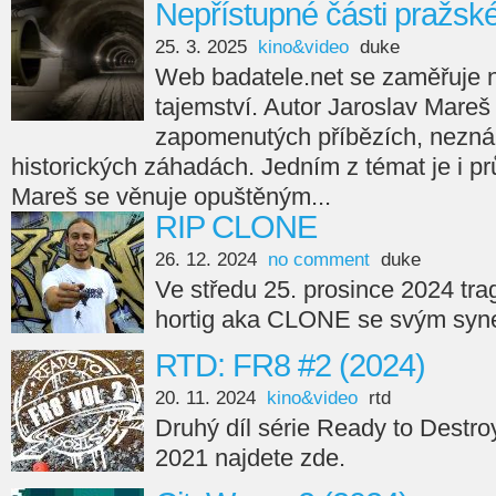
Nepřístupné části pražsk
25. 3. 2025
kino&video
duke
Web badatele.net se zaměřuje na
tajemství. Autor Jaroslav Mareš
zapomenutých příbězích, nezná
historických záhadách. Jedním z témat je i p
Mareš se věnuje opuštěným...
RIP CLONE
26. 12. 2024
no comment
duke
Ve středu 25. prosince 2024 tra
hortig aka CLONE se svým syne
RTD: FR8 #2 (2024)
20. 11. 2024
kino&video
rtd
Druhý díl série Ready to Destro
2021 najdete zde.