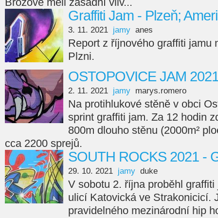
Brožové měli zásadní vliv...
Graffiti Jam - Plzeň; Amer
3. 11. 2021
jamy
anes
Report z říjnového graffiti jamu
Plzni.
OSTOPOVICE JAM 202
2. 11. 2021
jamy
marys.romero
Na protihlukové stěně v obci Os
sprint graffiti jam. Za 12 hodin 
800m dlouho stěnu (2000m² ploc
cca 2200 sprejů.
SOUTH ROCKS 2021 - Gr
29. 10. 2021
jamy
duke
V sobotu 2. října proběhl graffi
ulicí Katovická ve Strakonicicí.
pravidelného mezinárodní hip ho