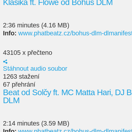
Klasika ft. Flowe od Bohuš DLM
2:36 minutes (4.16 MB)
Info:
www.phatbeatz.cz/bohus-dlm-dlmanifes
43105 x přečteno
Stáhnout audio soubor
1263 stažení
67 přehrání
Beat od Solčy ft. MC Matta Hari, DJ
DLM
2:14 minutes (3.59 MB)
Info:
www.phatbeatz.cz/bohus-dlm-dlmanifes