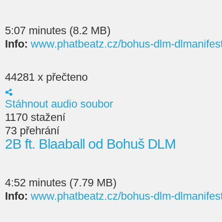
5:07 minutes (8.2 MB)
Info:
www.phatbeatz.cz/bohus-dlm-dlmanifes
44281 x přečteno
Stáhnout audio soubor
1170 stažení
73 přehrání
2B ft. Blaaball od Bohuš DLM
4:52 minutes (7.79 MB)
Info:
www.phatbeatz.cz/bohus-dlm-dlmanifes