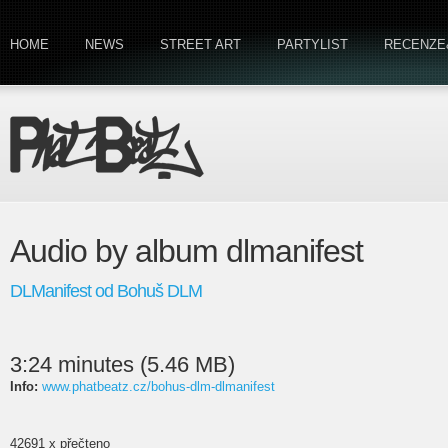
HOME
NEWS
STREET ART
PARTYLIST
RECENZE
Audio by album dlmanifest
DLManifest od Bohuš DLM
3:24 minutes (5.46 MB)
Info:
www.phatbeatz.cz/bohus-dlm-dlmanifest
42691 x přečteno