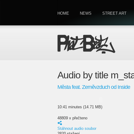
HOME
NEWS
STREET ART
Audio by title m_
Města feat. Zeměvzduch od Inside
10:41 minutes (14.71 MB)
48809 x přečteno
Stáhnout audio soubor
2820 stažení