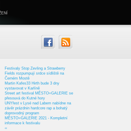
ŽENÍ
Festivaly Stop Zevling a Strawberry
Fields rozpumpují srdce sídliště na
Černém Mostě
Martin Kafes33 Hirth bude 3 dny
vystavovat v Karlíně
Street art festival MĚSTO=GALERIE se
přesouvá do Kutné hory
UNYfest v Lysé nad Labem nabídne na
závěr prázdnin hardcore rap a bohatý
doprovodný program
MĚSTO=GALERIE 2021 - Kompletní
informace k festivalu
‹‹