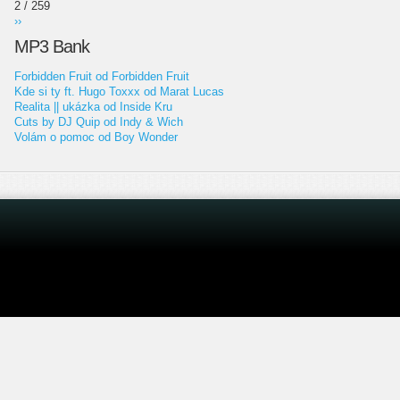
2 / 259
››
MP3 Bank
Forbidden Fruit od Forbidden Fruit
Kde si ty ft. Hugo Toxxx od Marat Lucas
Realita || ukázka od Inside Kru
Cuts by DJ Quip od Indy & Wich
Volám o pomoc od Boy Wonder