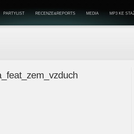
PARTYLIST
RECENZE&REPORTS
MEDIA
MP3 KE STA
sta_feat_zem_vzduch